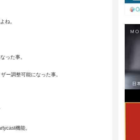
すよね。
。
くなった事。
ライザー調整可能になった事。
ど
ycast機能。