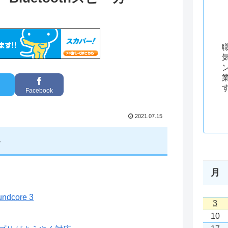
Facebook
2021.07.15
ル
月
core 3
3
10