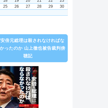
18
19
20
21
22
23
25
26
27
28
29
30
ぜ安倍元総理は殺されなければな
かったのか 山上徹也被告裁判傍
聴記