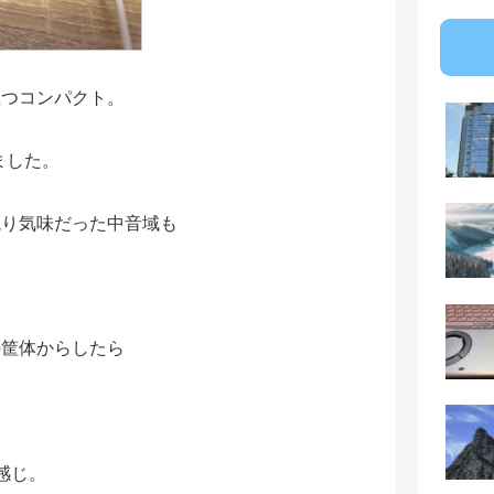
且つコンパクト。
ました。
籠り気味だった中音域も
の筐体からしたら
感じ。