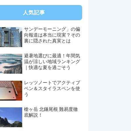
人気記事
サンデーモーニング」の偏
向報道は本当に現実？その
裏に隠された真実とは
避暑地選びに最適！年間気
温が涼しい地域ランキング
｜快適な夏を過ごそう
レッツノートでアクティブ
ペン＆スタイラスペンを使
う
槍ヶ岳 北鎌尾根 難易度徹
底解説！