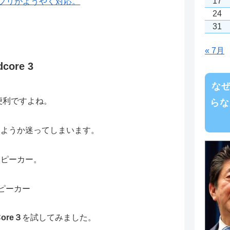
17
e用アプリがようやく対応。
24
31
« 7月
ore 3
な
も便利ですよね。
らな
しようか迷ってしまいます。
スピーカー。
スピーカー
Core３
を試してみました。