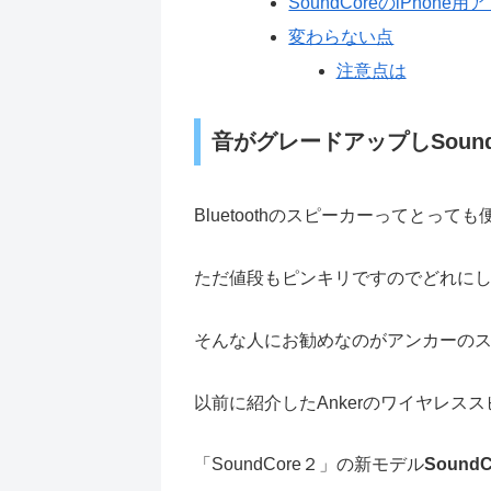
SoundCoreのiPhon
変わらない点
注意点は
音がグレードアップしSoundc
Bluetoothのスピーカーってとって
ただ値段もピンキリですのでどれに
そんな人にお勧めなのがアンカーの
以前に紹介したAnkerのワイヤレス
「SoundCore２」の新モデル
Sound