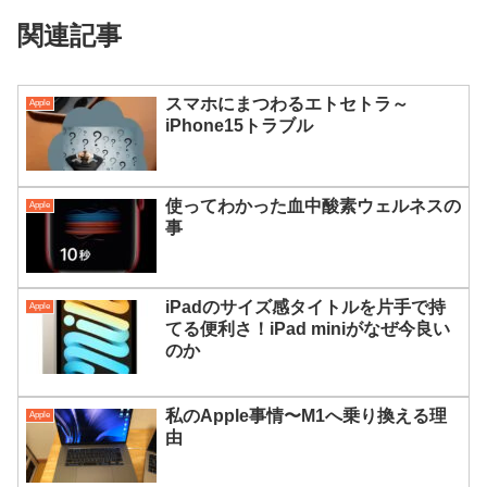
関連記事
スマホにまつわるエトセトラ～
Apple
iPhone15トラブル
使ってわかった血中酸素ウェルネスの
Apple
事
iPadのサイズ感タイトルを片手で持
Apple
てる便利さ！iPad miniがなぜ今良い
のか
私のApple事情〜M1へ乗り換える理
Apple
由