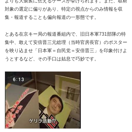
よりも大袈裟に伝えるケースが挙げられます。また、取材
対象の選定に偏りがあり、特定の視点からのみ情報を収
集・報道することも偏向報道の一形態です。
とある在京キー局の報道番組内で、旧日本軍731部隊の特
集中、敢えて安倍晋三元総理（当時官房長官）のポスター
を映り込ませ「日本軍＝自民党＝安倍晋三」を印象付けよ
うとするなど、その手口は姑息で巧妙です。