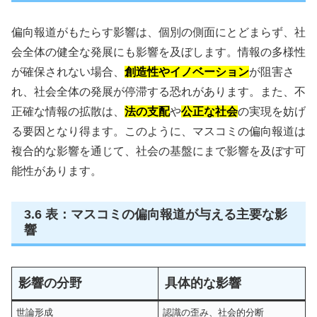
偏向報道がもたらす影響は、個別の側面にとどまらず、社
会全体の健全な発展にも影響を及ぼします。情報の多様性
が確保されない場合、
創造性やイノベーション
が阻害さ
れ、社会全体の発展が停滞する恐れがあります。また、不
正確な情報の拡散は、
法の支配
や
公正な社会
の実現を妨げ
る要因となり得ます。このように、マスコミの偏向報道は
複合的な影響を通じて、社会の基盤にまで影響を及ぼす可
能性があります。
3.6 表：マスコミの偏向報道が与える主要な影
響
影響の分野
具体的な影響
世論形成
認識の歪み、社会的分断