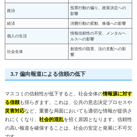
投票行動の偏り、政策決定への
政治
影響
経済
消費行動の変動、株価への影響
情報信頼性の不安、メンタルヘ
個人の生活
ルスへの影響
創造性の阻害、法の支配への影
社会全体
響
3.7 偏向報道による信頼の低下
マスコミの信頼性が低下すると、社会全体の
情報源に対す
る信頼
も揺らぎます。これは、公共の意志決定プロセスや
災害対応
など、重要な局面においても適切な情報が提供さ
れにくくなり、
社会的混乱
を招く原因となります。信頼性
の高い報道を確保することは、社会の安定と発展に不可欠
です。