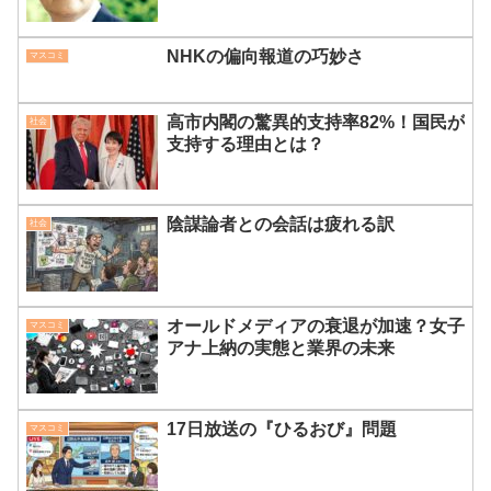
NHKの偏向報道の巧妙さ
マスコミ
高市内閣の驚異的支持率82%！国民が
社会
支持する理由とは？
陰謀論者との会話は疲れる訳
社会
オールドメディアの衰退が加速？女子
マスコミ
アナ上納の実態と業界の未来
17日放送の『ひるおび』問題
マスコミ