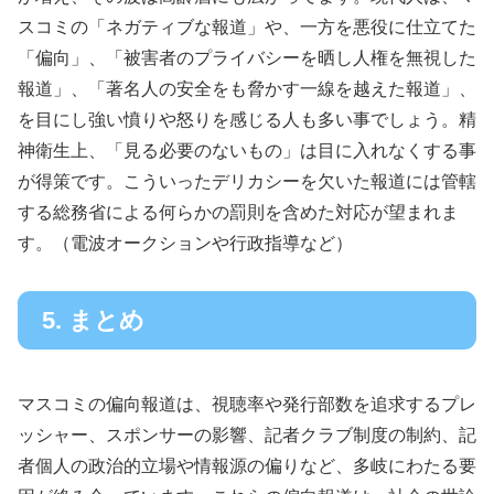
スコミの「ネガティブな報道」や、一方を悪役に仕立てた
「偏向」、「被害者のプライバシーを晒し人権を無視した
報道」、「著名人の安全をも脅かす一線を越えた報道」、
を目にし強い憤りや怒りを感じる人も多い事でしょう。精
神衛生上、「見る必要のないもの」は目に入れなくする事
が得策です。こういったデリカシーを欠いた報道には管轄
する総務省による何らかの罰則を含めた対応が望まれま
す。（電波オークションや行政指導など）
5. まとめ
マスコミの偏向報道は、視聴率や発行部数を追求するプレ
ッシャー、スポンサーの影響、記者クラブ制度の制約、記
者個人の政治的立場や情報源の偏りなど、多岐にわたる要