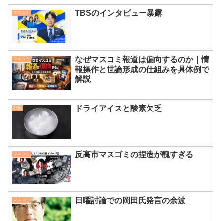
TBSのインタビュー暴露
マスコミ
なぜマスコミ報道は偏向するのか｜情
マスコミ
報操作と世論形成の仕組みを具体例で
解説
ドライアイスと酸素欠乏
社会
反高市マスゴミの捏造が醜すぎる
マスコミ
日曜討論での岡田氏発言の余波
マスコミ