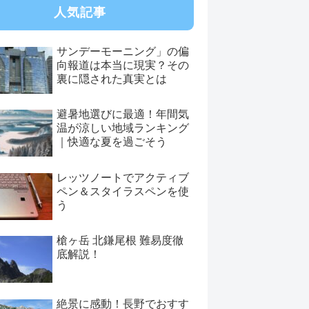
人気記事
サンデーモーニング」の偏
向報道は本当に現実？その
裏に隠された真実とは
避暑地選びに最適！年間気
温が涼しい地域ランキング
｜快適な夏を過ごそう
レッツノートでアクティブ
ペン＆スタイラスペンを使
う
槍ヶ岳 北鎌尾根 難易度徹
底解説！
絶景に感動！長野でおすす