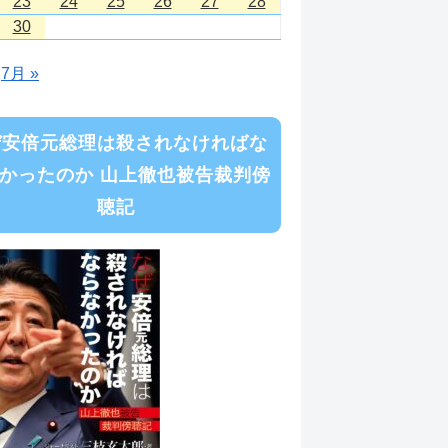
23
24
25
26
27
28
30
7月 »
ぜ安倍元総理は殺されなければな
かったのか 山上徹也被告裁判傍
聴記