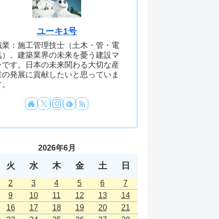
ユーキ1号
職業：施工管理技士（土木・管・電
気）。建築業界の未来を憂う建設マ
ンです。日本の未来関わる大切な産
業の発展に貢献したいと思っていま
す。
2026年6月
火
水
木
金
土
日
2
3
4
5
6
7
9
10
11
12
13
14
16
17
18
19
20
21