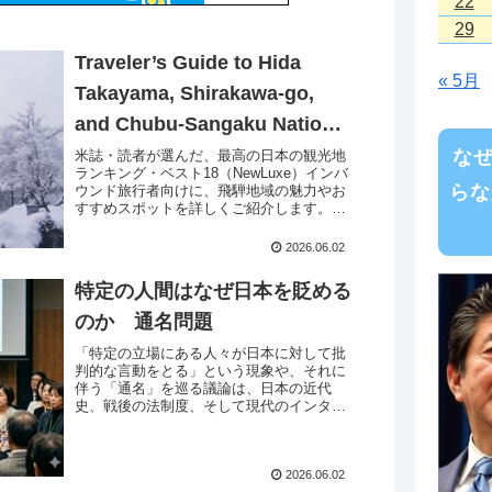
22
29
Traveler’s Guide to Hida
« 5月
Takayama, Shirakawa-go,
and Chubu-Sangaku National
Park: Best Spots &
な
米誌・読者が選んだ、最高の日本の観光地
ランキング・ベスト18（NewLuxe）インバ
Highlights
らな
ウンド旅行者向けに、飛騨地域の魅力やお
すすめスポットを詳しくご紹介します。伝
統文化や美しい自然、地元グルメからアク
ティビティまで、旅行計画に役立つ情報が
2026.06.02
満載...
特定の人間はなぜ日本を貶める
のか 通名問題
「特定の立場にある人々が日本に対して批
判的な言動をとる」という現象や、それに
伴う「通名」を巡る議論は、日本の近代
史、戦後の法制度、そして現代のインター
ネット社会における言論状況が複雑に絡み
合っています。なぜそのような構図が生ま
れるのか、主な...
2026.06.02