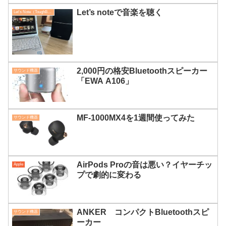
Let’s noteで音楽を聴く
Let's Note（ToughBook）
2,000円の格安Bluetoothスピーカー
サウンド機器
「EWA A106」
MF-1000MX4を1週間使ってみた
サウンド機器
AirPods Proの音は悪い？イヤーチッ
Apple
プで劇的に変わる
ANKER コンパクトBluetoothスピ
サウンド機器
ーカー