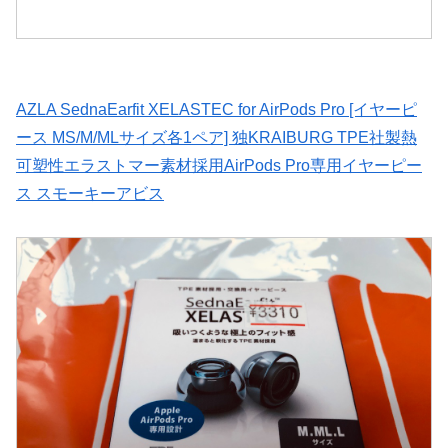
AZLA SednaEarfit XELASTEC for AirPods Pro [イヤーピ
ース MS/M/MLサイズ各1ペア] 独KRAIBURG TPE社製熱
可塑性エラストマー素材採用AirPods Pro専用イヤーピー
ス スモーキーアビス