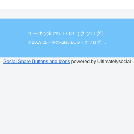
ユーキのkutsu LOG（クツログ）
© 2019 ユーキのkutsu LOG（クツログ）.
Social Share Buttons and Icons
powered by Ultimatelysocial