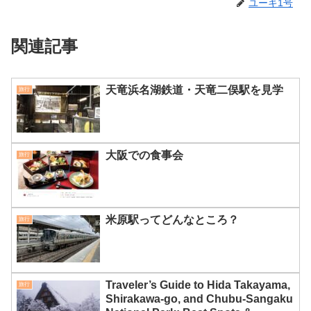
関連
思い出再掲！大阪・関西万博
世界のミャクミャク展
2025へ行ってきた！夢洲での
2025年11月28日
感動体験
旅行
2025年9月29日
旅行
二人で歩く京都
2022年3月24日
旅行
旅行
ユーキ1号をフォローする