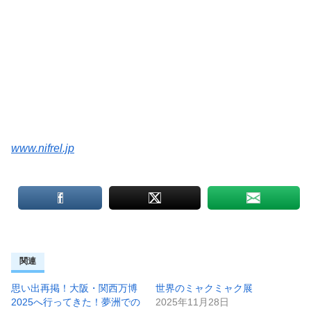
隣接する「ららぽーとエキスポシティ」
ガンダムの像とショップがあります
その他にも
大阪ホイール(観覧車)マニポ(子供遊園地)
そしてエキスポシンボルの「太陽の塔」