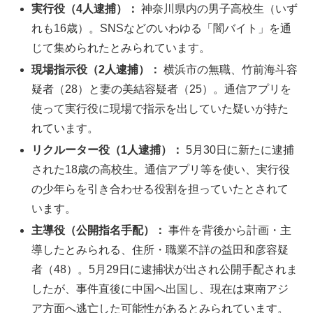
実行役（4人逮捕）：
神奈川県内の男子高校生（いず
れも16歳）。SNSなどのいわゆる「闇バイト」を通
じて集められたとみられています。
現場指示役（2人逮捕）：
横浜市の無職、竹前海斗容
疑者（28）と妻の美結容疑者（25）。通信アプリを
使って実行役に現場で指示を出していた疑いが持た
れています。
リクルーター役（1人逮捕）：
5月30日に新たに逮捕
された18歳の高校生。通信アプリ等を使い、実行役
の少年らを引き合わせる役割を担っていたとされて
います。
主導役（公開指名手配）：
事件を背後から計画・主
導したとみられる、住所・職業不詳の益田和彦容疑
者（48）。5月29日に逮捕状が出され公開手配されま
したが、事件直後に中国へ出国し、現在は東南アジ
ア方面へ逃亡した可能性があるとみられています。