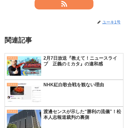
ユーキ1号
関連記事
2月7日放送『教えて！ニュースライ
マスコミ
ブ 正義のミカタ』の違和感
NHK紅白歌合戦を観ない理由
マスコミ
渡邊センスが示した“勝利の流儀”！松
マスコミ
本人志報道裁判の裏側