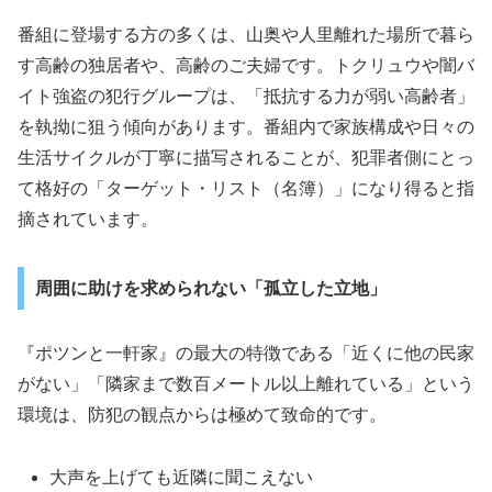
番組に登場する方の多くは、山奥や人里離れた場所で暮ら
す高齢の独居者や、高齢のご夫婦です。トクリュウや闇バ
イト強盗の犯行グループは、「抵抗する力が弱い高齢者」
を執拗に狙う傾向があります。番組内で家族構成や日々の
生活サイクルが丁寧に描写されることが、犯罪者側にとっ
て格好の「ターゲット・リスト（名簿）」になり得ると指
摘されています。
周囲に助けを求められない「孤立した立地」
『ポツンと一軒家』の最大の特徴である「近くに他の民家
がない」「隣家まで数百メートル以上離れている」という
環境は、防犯の観点からは極めて致命的です。
大声を上げても近隣に聞こえない