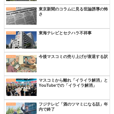
東京新聞のコラムに見る世論誘導の怖
マスコミ
さ
東海テレビとセクハラ不祥事
マスコミ
今後マスコミの売り上げが衰退する訳
マスコミ
マスコミから離れ「イライラ解消」と
マスコミ
YouTubeでの「イライラ解消」
フジテレビ「酒のツマミになる話」年
マスコミ
内で終了