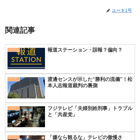
ユーキ1号
関連記事
報道ステーション・誤報？偏向？
マスコミ
渡邊センスが示した“勝利の流儀”！松
マスコミ
本人志報道裁判の裏側
フジテレビ「夫婦別姓刑事」トラブル
マスコミ
と「共産党」
「嫌なら観るな」テレビの傲慢さ
マスコミ