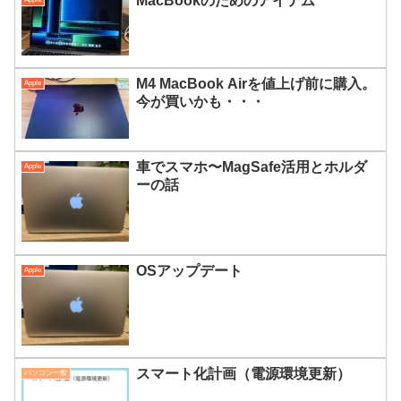
MacBookのためのアイテム
M4 MacBook Airを値上げ前に購入。
Apple
今が買いかも・・・
車でスマホ〜MagSafe活用とホルダ
Apple
ーの話
OSアップデート
Apple
スマート化計画（電源環境更新）
パソコン一般