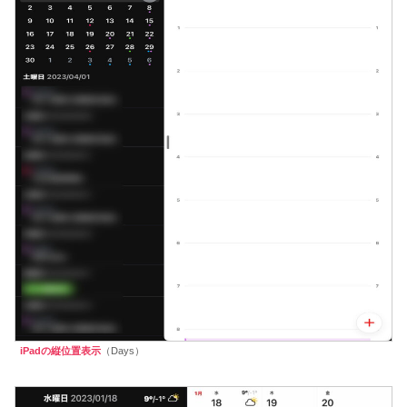
iPadの縦位置表示
（Days）