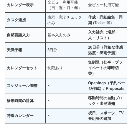
全ビュー利用可能
カレンダー表示
全ビュー利用可能
（日・週・月・年）
表示・完了チェック
作成・詳細編集・同
タスク連携
のみ
期
(Todoist等)
入力補完（場所・
自然言語入力
基本入力のみ
人・リスト）
10日分（詳細な体感
天気予報
3日分
温度・降雨予測）
無制限（仕事・プラ
カレンダーセット
制限あり
イベートの即時切
替）
Openings（予約ペー
スケジュール調整
×
ジ作成）/ Proposals
移動時間の自動ブロ
移動時間の計算
×
ック・出発通知
祝日、スポーツ、TV
特殊カレンダー
×
番組等の追加