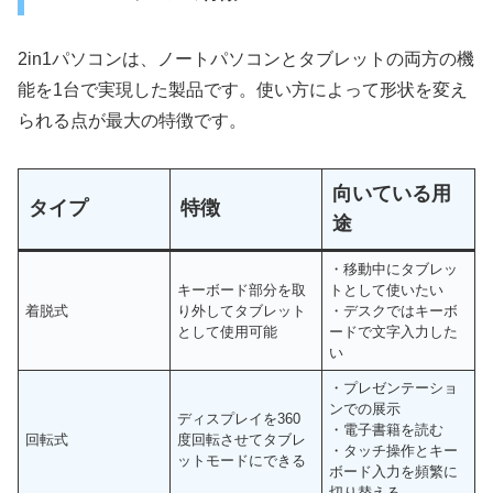
2in1パソコンは、ノートパソコンとタブレットの両方の機
能を1台で実現した製品です。使い方によって形状を変え
られる点が最大の特徴です。
向いている用
タイプ
特徴
途
・移動中にタブレッ
キーボード部分を取
トとして使いたい
着脱式
り外してタブレット
・デスクではキーボ
として使用可能
ードで文字入力した
い
・プレゼンテーショ
ンでの展示
ディスプレイを360
・電子書籍を読む
回転式
度回転させてタブレ
・タッチ操作とキー
ットモードにできる
ボード入力を頻繁に
切り替える