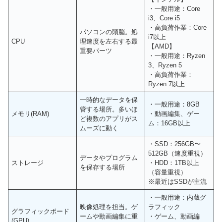
・一般用途：Core
i3、Core i5
・高負荷作業：Core
パソコンの頭脳。処
i7以上
CPU
理速度を左右する最
【AMD】
重要パーツ
・一般用途：Ryzen
3、Ryzen 5
・高負荷作業：
Ryzen 7以上
一時的なデータを保
・一般用途：8GB
管する場所。多いほ
メモリ(RAM)
・動画編集、ゲー
ど複数のアプリがス
ム：16GB以上
ムーズに動く
・SSD：256GB〜
512GB（速度重視）
データやプログラム
ストレージ
・HDD：1TB以上
を保存する場所
（容量重視）
※最近はSSDが主流
・一般用途：内蔵グ
映像処理を担当。ゲ
ラフィック
グラフィックボード
ームや動画編集に重
・ゲーム、動画編
(GPU)