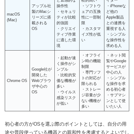
と直感的な
較的高い
イター
アップル社
操作性
・ソフトウ
・iPhoneな
製のMacシ
・セキュリ
ェアの互換
ど他の
macOS
リーズに搭
ティが比較
性に一部制
Apple製品
(Mac)
載される
的強固
限
との連携を
OS
・クリエイ
・カスタマ
重視する人
ティブ作業
イズ性が低
・シンプル
に適した環
い
な操作性を
境
求める人
・オフライ
・ネット閲
・起動が速
ン時の機能
覧やGoogle
く操作がシ
制限
サービスが
Google社が
ンプル
・専門ソフ
中心の人
開発した
・比較的安
トの対応が
・シンプル
Chrome OS
Webブラウ
価な機種が
限られる
な操作を求
ザ中心の
多い
・ストレー
める初心者
OS
・ウイルス
ジ容量が少
・サブマシ
感染リスク
ない機種が
ンとして使
が低い
多い
いたい人
初心者の方がOSを選ぶ際のポイントとしては、自分の用
途や普段使っている機器との親和性を考慮するとよいでし