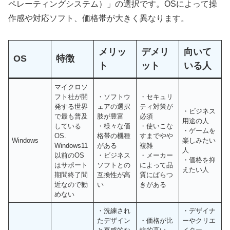
ペレーティングシステム）」の選択です。OSによって操
作感や対応ソフト、価格帯が大きく異なります。
メリッ
デメリ
向いて
OS
特徴
ト
ット
いる人
マイクロソ
フト社が開
・ソフトウ
・セキュリ
発する世界
ェアの選択
ティ対策が
・ビジネス
で最も普及
肢が豊富
必須
用途の人
している
・様々な価
・使いこな
・ゲームを
OS.
格帯の機種
すまでやや
Windows
楽しみたい
Windows11
がある
複雑
人
以前のOS
・ビジネス
・メーカー
・価格を抑
はサポート
ソフトとの
によって品
えたい人
期間終了間
互換性が高
質にばらつ
近なので勧
い
きがある
めない
・洗練され
・デザイナ
たデザイン
・価格が比
ーやクリエ