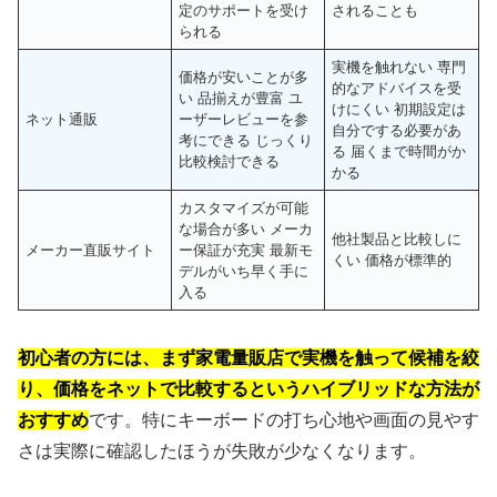
定のサポートを受け
されることも
られる
実機を触れない 専門
価格が安いことが多
的なアドバイスを受
い 品揃えが豊富 ユ
けにくい 初期設定は
ネット通販
ーザーレビューを参
自分でする必要があ
考にできる じっくり
る 届くまで時間がか
比較検討できる
かる
カスタマイズが可能
な場合が多い メーカ
他社製品と比較しに
メーカー直販サイト
ー保証が充実 最新モ
くい 価格が標準的
デルがいち早く手に
入る
初心者の方には、まず家電量販店で実機を触って候補を絞
り、価格をネットで比較するというハイブリッドな方法が
おすすめ
です。特にキーボードの打ち心地や画面の見やす
さは実際に確認したほうが失敗が少なくなります。