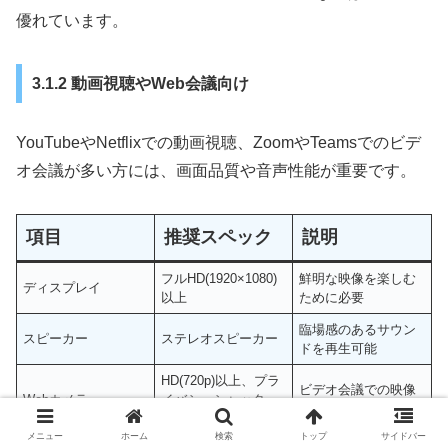
優れています。
3.1.2 動画視聴やWeb会議向け
YouTubeやNetflixでの動画視聴、ZoomやTeamsでのビデ
オ会議が多い方には、画面品質や音声性能が重要です。
項目
推奨スペック
説明
フルHD(1920×1080)
鮮明な映像を楽しむ
ディスプレイ
以上
ために必要
臨場感のあるサウン
スピーカー
ステレオスピーカー
ドを再生可能
HD(720p)以上、プラ
ビデオ会議での映像
Webカメラ
イバシーシャッター
品質を確保
付き
メニュー
ホーム
検索
トップ
サイドバー