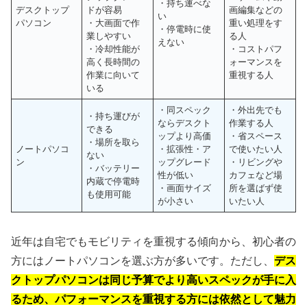
・持ち運べな
デスクトップ
ドが容易
画編集などの
い
パソコン
・大画面で作
重い処理をす
・停電時に使
業しやすい
る人
えない
・冷却性能が
・コストパフ
高く長時間の
ォーマンスを
作業に向いて
重視する人
いる
・同スペック
・外出先でも
・持ち運びが
ならデスクト
作業する人
できる
ップより高価
・省スペース
・場所を取ら
ノートパソコ
・拡張性・ア
で使いたい人
ない
ン
ップグレード
・リビングや
・バッテリー
性が低い
カフェなど場
内蔵で停電時
・画面サイズ
所を選ばず使
も使用可能
が小さい
いたい人
近年は自宅でもモビリティを重視する傾向から、初心者の
方にはノートパソコンを選ぶ方が多いです。ただし、
デス
クトップパソコンは同じ予算でより高いスペックが手に入
るため、パフォーマンスを重視する方には依然として魅力