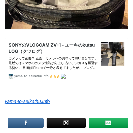
yama-to-seikathu.info