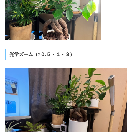
光学ズーム（×０.５・１・３）