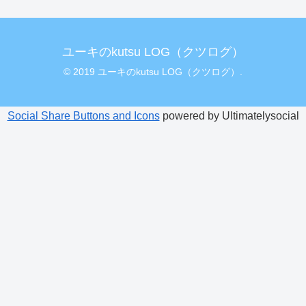
ユーキのkutsu LOG（クツログ）
© 2019 ユーキのkutsu LOG（クツログ）.
Social Share Buttons and Icons
powered by Ultimatelysocial