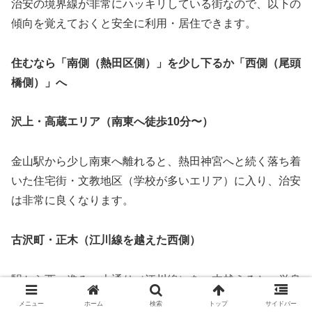
治安の境界線が非常にハッキリしている街なので、以下の
傾向を覚えておくと安全に利用・居住できます。
住むなら「南側（熱田区側）」を少し下るか「西側（尾頭
橋側）」へ
沢上・高蔵エリア（南東へ徒歩10分〜）
金山駅から少し南東へ離れると、熱田神宮へと続く落ち着
いた住宅街・文教地区（学校が多いエリア）に入り、治安
は非常に良くなります。
古沢町・正木（江川線を越えた西側）
駅から西へ進み、大通り（江川線）を一本越えると、単身
者向けマンションやオフィスが並ぶ比較的静かな環境に変
メニュー
ホーム
検索
トップ
サイドバー