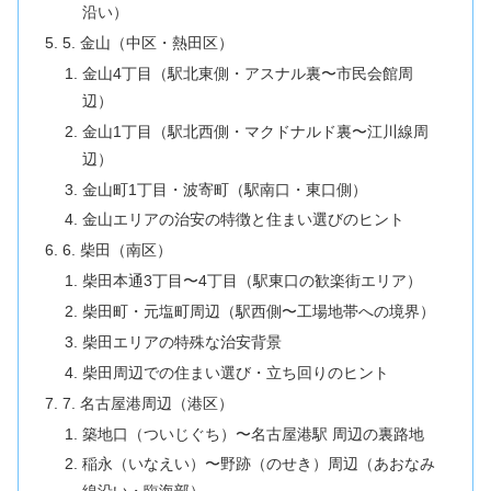
沿い）
5. 金山（中区・熱田区）
金山4丁目（駅北東側・アスナル裏〜市民会館周
辺）
金山1丁目（駅北西側・マクドナルド裏〜江川線周
辺）
金山町1丁目・波寄町（駅南口・東口側）
金山エリアの治安の特徴と住まい選びのヒント
6. 柴田（南区）
柴田本通3丁目〜4丁目（駅東口の歓楽街エリア）
柴田町・元塩町周辺（駅西側〜工場地帯への境界）
柴田エリアの特殊な治安背景
柴田周辺での住まい選び・立ち回りのヒント
7. 名古屋港周辺（港区）
築地口（ついじぐち）〜名古屋港駅 周辺の裏路地
稲永（いなえい）〜野跡（のせき）周辺（あおなみ