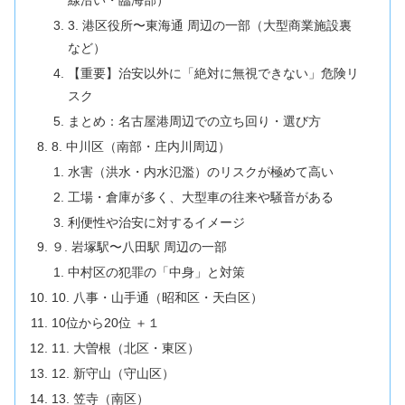
線沿い・臨海部）
3. 港区役所〜東海通 周辺の一部（大型商業施設裏
など）
【重要】治安以外に「絶対に無視できない」危険リ
スク
まとめ：名古屋港周辺での立ち回り・選び方
8. 中川区（南部・庄内川周辺）
水害（洪水・内水氾濫）のリスクが極めて高い
工場・倉庫が多く、大型車の往来や騒音がある
利便性や治安に対するイメージ
９. 岩塚駅〜八田駅 周辺の一部
中村区の犯罪の「中身」と対策
10. 八事・山手通（昭和区・天白区）
10位から20位 ＋１
11. 大曽根（北区・東区）
12. 新守山（守山区）
13. 笠寺（南区）