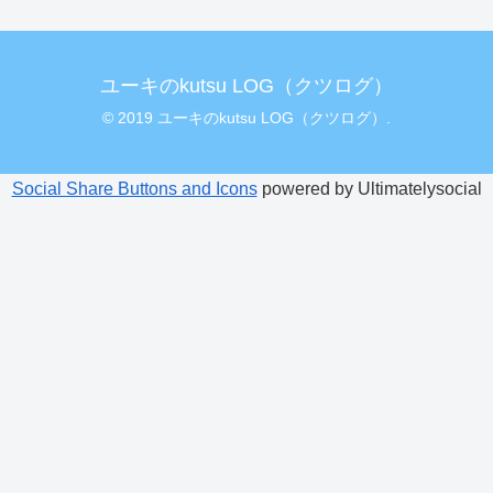
ユーキのkutsu LOG（クツログ）
© 2019 ユーキのkutsu LOG（クツログ）.
Social Share Buttons and Icons
powered by Ultimatelysocial