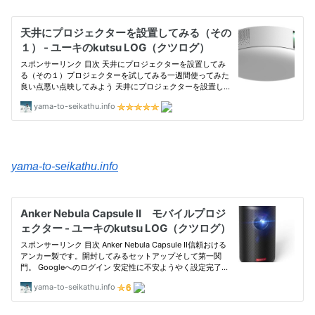
yama-to-seikathu.info