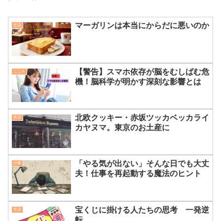
マーガリンは本当にからだに悪いのか
生活
【警告】スマホ依存が脳をむしばむ危
こころ
機！脳科学が明かす深刻な影響とは
北欧クッキー・赤坂ツッカベッカライ
生活
カヤヌマ。東京のお土産に
「やる気が出ない」そんな日でも大丈
仕事
夫！仕事を再起動する魔法のヒント
宝くじに掛ける人たちの思考 一発逆
生活
転