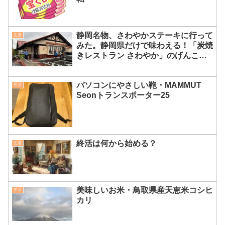
静岡名物、さわやかステーキに行って
生活
みた。静岡県だけで味わえる！「炭焼
きレストラン さわやか」のげんこつ
ハンバーグが絶品すぎる理由
パソコンにやさしい鞄・MAMMUT
生活
Seonトランスポーター25
終活は何から始める？
生活
美味しいお米・鳥取県産天恵米コシヒ
生活
カリ