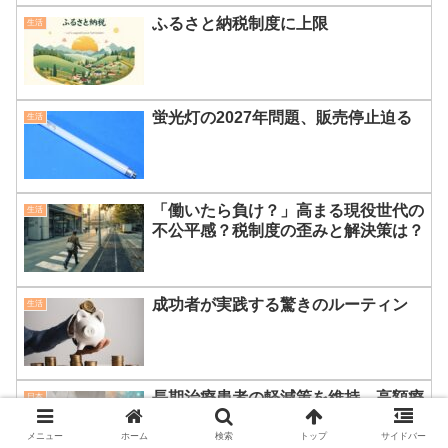
ふるさと納税制度に上限
生活
蛍光灯の2027年問題、販売停止迫る
生活
「働いたら負け？」高まる現役世代の
生活
不公平感？税制度の歪みと解決策は？
成功者が実践する驚きのルーティン
生活
長期治療患者の軽減策を維持 高額療
日本
養費見直し案、厚労省
メニュー
ホーム
検索
トップ
サイドバー