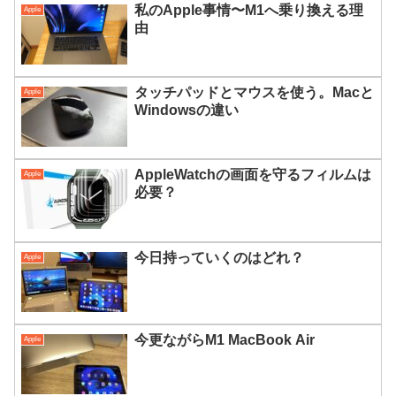
私のApple事情〜M1へ乗り換える理
Apple
由
タッチパッドとマウスを使う。Macと
Apple
Windowsの違い
AppleWatchの画面を守るフィルムは
Apple
必要？
今日持っていくのはどれ？
Apple
今更ながらM1 MacBook Air
Apple