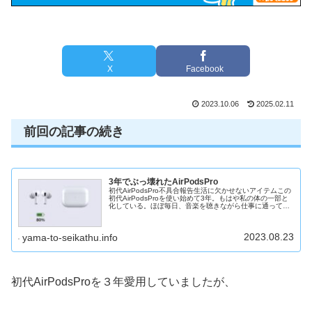
X
Facebook
2023.10.06
2025.02.11
前回の記事の続き
3年でぶっ壊れたAirPodsPro
初代AirPodsPro不具合報告生活に欠かせないアイテムこの
初代AirPodsProを使い始めて3年。もはや私の体の一部と
化している。ほぼ毎日、音楽を聴きながら仕事に通ってま
す。また、集中したいとき・勉強の時・落ち着きたいとき
にノイズキャ...
2023.08.23
yama-to-seikathu.info
初代AirPodsProを３年愛用していましたが、