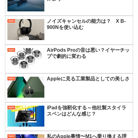
ノイズキャンセルの能力は？ X B-
Apple
900Nを使い込む
AirPods Proの音は悪い？イヤーチッ
Apple
プで劇的に変わる
Appleに見る工業製品としての美しさ
Apple
iPadを強靭化する～他社製スタイラ
Apple
スペンはどんな感じ？
私のApple事情〜M1へ乗り換える理
Apple