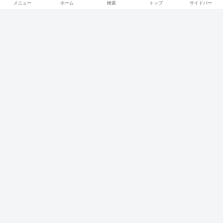
メニュー
ホーム
検索
トップ
サイドバー
ユーキのkutsu LOG（クツログ）
© 2019 ユーキのkutsu LOG（クツログ）.
Social Share Buttons and Icons
powered by Ultimatelysocial