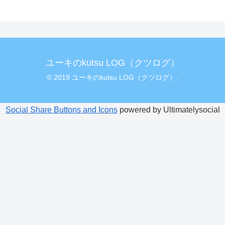
ユーキのkutsu LOG（クツログ）
© 2019 ユーキのkutsu LOG（クツログ）.
Social Share Buttons and Icons
powered by Ultimatelysocial