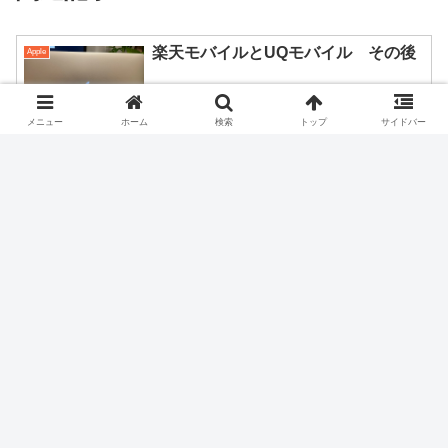
楽天モバイルとUQモバイル その後
Apple
メニュー
ホーム
検索
トップ
サイドバー
サウンドに拘る？それとも使い易さ？
Apple
Apple Store専用販売。Appleウォッ
Apple
チ+AirPodsPro両用の優れもの充電
器
ぶっちゃけM1 MacBook Airの方がカ
Apple
ッコ良くない？