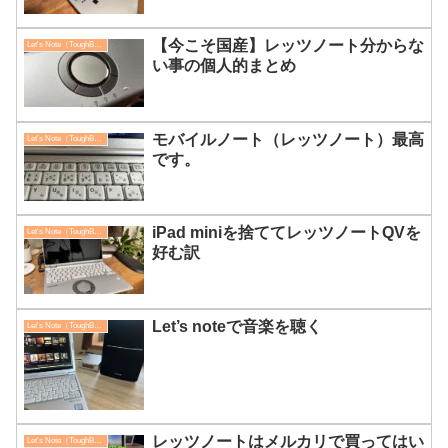
【今こそ国産】レッツノート分からな
Let's Note（ToughBook）
い事の個人的まとめ
モバイルノート（レッツノート）最高
Let's Note（ToughBook）
です。
iPad miniを捨ててレッツノートQVを
Let's Note（ToughBook）
好む訳
Let’s noteで音楽を聴く
Let's Note（ToughBook）
レッツノートはメルカリで買ってはい
Let's Note（ToughBook）