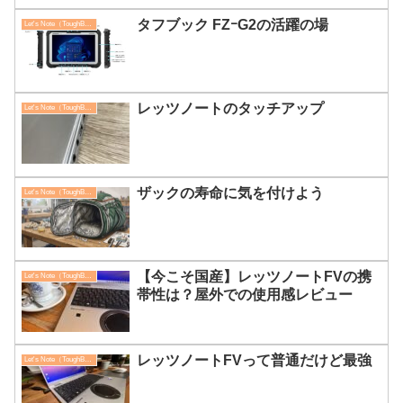
タフブック FZｰG2の活躍の場
Let's Note（ToughBook）
レッツノートのタッチアップ
Let's Note（ToughBook）
ザックの寿命に気を付けよう
Let's Note（ToughBook）
【今こそ国産】レッツノートFVの携
Let's Note（ToughBook）
帯性は？屋外での使用感レビュー
レッツノートFVって普通だけど最強
Let's Note（ToughBook）