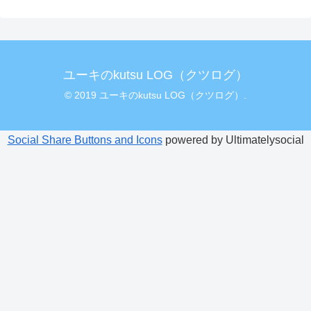
ユーキのkutsu LOG（クツログ）
© 2019 ユーキのkutsu LOG（クツログ）.
Social Share Buttons and Icons
powered by Ultimatelysocial