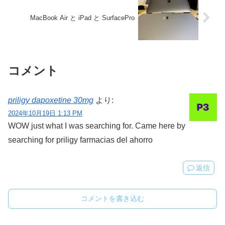
MacBook Air と iPad と SurfacePro
コメント
priligy dapoxetine 30mg
より:
2024年10月19日 1:13 PM
WOW just what I was searching for. Came here by
searching for priligy farmacias del ahorro
返信
コメントを書き込む