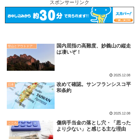
スポンサーリンク
国内屈指の高難度、妙義山の縦走
登山とアウトドア
は凄いぞ！
2025.12.08
改めて確認。サンフランシスコ平
日本
和条約
2025.12.08
傷病手当金の落とし穴・「思った
こころ
より少ない」と感じる主な理由