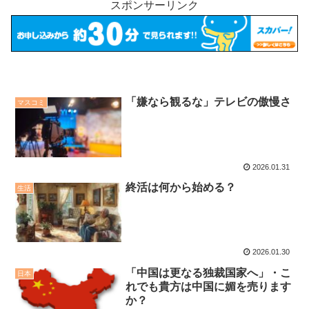
スポンサーリンク
「嫌なら観るな」テレビの傲慢さ
マスコミ
2026.01.31
終活は何から始める？
生活
2026.01.30
「中国は更なる独裁国家へ」・こ
日本
れでも貴方は中国に媚を売ります
か？