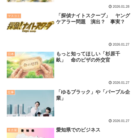
2026.01.28
「探偵ナイトスクープ」 ヤング
マスコミ
ケアラー問題 演出？ 事実？
2026.01.27
もっと知ってほしい「杉原千
日本
畝」 命のビザの外交官
2026.01.27
「ゆるブラック」や「パープル企
仕事
業」
2026.01.27
愛知県でのビジネス
名古屋