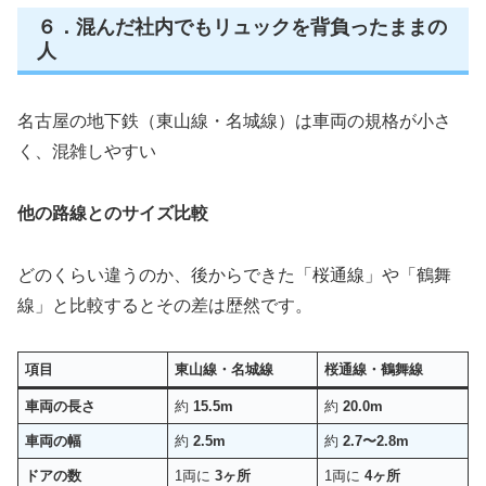
６．混んだ社内でもリュックを背負ったままの
人
名古屋の地下鉄（東山線・名城線）は車両の規格が小さ
く、混雑しやすい
他の路線とのサイズ比較
どのくらい違うのか、後からできた「桜通線」や「鶴舞
線」と比較するとその差は歴然です。
項目
東山線・名城線
桜通線・鶴舞線
車両の長さ
約
15.5m
約
20.0m
車両の幅
約
2.5m
約
2.7〜2.8m
ドアの数
1両に
3ヶ所
1両に
4ヶ所