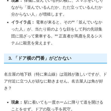
現象：
律儀に並んでいる列の横に、スマホをいじり
ながら「並んでいるんだか、ただ立っているんだか
分からない人」が増殖します。
イライラ点：
電車が来ると、その**「並んでいなか
った人」が、当たり前のような顔をして列の先頭集
団に混ざって乗車する。** 正直者が馬鹿を見るシス
テムに殺意を覚えます。
3. 「ドア横の門番」がどかない
名古屋の地下鉄（特に東山線）は混雑が激しいですが、ド
ア付近に立つ人が頑なに動きません。名古屋人は角が好
き？
現象：
駅に着いても一度ホームに降りて道を開ける
ことをせず、ドアの取っ手を死守。