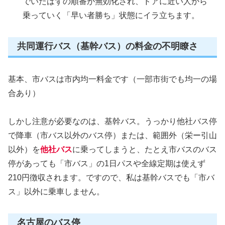
でいたはずの順番が無効化され、ドアに近い人から
乗っていく「早い者勝ち」状態にイラ立ちます。
共同運行バス（基幹バス）の料金の不明瞭さ
基本、市バスは市内均一料金です（一部市街でも均一の場
合あり）
しかし注意が必要なのは、基幹バス。うっかり他社バス停
で降車（市バス以外のバス停）または、範囲外（栄ー引山
以外）を
他社バス
に乗ってしまうと、たとえ市バスのバス
停があっても「市バス」の1日パスや全線定期は使えず
210円徴収されます。ですので、私は基幹バスでも「市バ
ス」以外に乗車しません。
名古屋のバス停