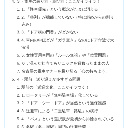
３・電車の乗り方・並び方：ここがイライラ！
1. 「降車優先」という概念がたまに消える
2. 「整列」が機能していない（特に斜めからの割り
込み）
3. 「ドア横の門番」がどかない
4. 車内の中ほどが「ガラ空き」なのにドア付近で大
渋滞
5. 女性専用車両の「ルール無視」や「位置問題」
６．混んだ社内でもリュックを背負ったままの人
名古屋の電車マナーを乗り切る「心の持ちよう」
４・駅前 送り迎えが多すぎる問題
駅前の「送迎文化」ここがイラつく！
1. ロータリーが「無料駐車場」化している
2. 「ドア・ツー・ドア」が当然という過保護感
3. 送迎車による「二重駐車・路駐」の横行
4. 「バス」という選択肢が最初から排除されている
5. 名駅（名古屋駅）周辺の送迎渋滞