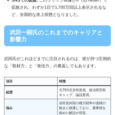
SNSでの拡散:
このフリップ画像がX（旧Twitter）で
拡散され、わずか1日で1,700万回以上表示されるな
ど、全国的な炎上状態となりました。
武田一顕氏のこれまでのキャリアと
影響力
武田氏がこれほどまでに注目されるのは、彼が持つ圧倒的
な「取材力」と「発信力」の裏返しでもあります。
項目
特徴
元TBS北京特派員、政治部官邸
経歴
キャップ、論説委員。
自民党内部の権力闘争や派閥の
強み
動きに精通しており、裏事情を
絡めた解説が得意。