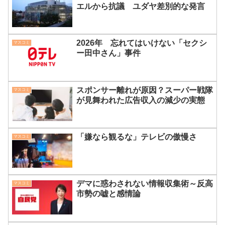
エルから抗議 ユダヤ差別的な発言
2026年 忘れてはいけない「セクシ
マスコミ
ー田中さん」事件
スポンサー離れが原因？スーパー戦隊
マスコミ
が見舞われた広告収入の減少の実態
「嫌なら観るな」テレビの傲慢さ
マスコミ
デマに惑わされない情報収集術～反高
マスコミ
市勢の嘘と感情論