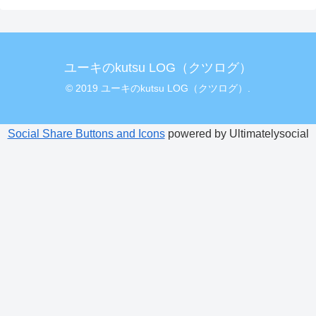
ユーキのkutsu LOG（クツログ）
© 2019 ユーキのkutsu LOG（クツログ）.
Social Share Buttons and Icons
powered by Ultimatelysocial