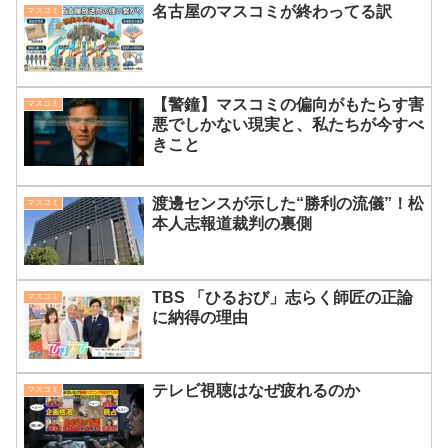
名古屋のマスコミが終わってる訳
マスコミ
【警鐘】マスコミの偏向がもたらす害
マスコミ
悪でしかない現実と、私たちが今すべ
きこと
渡邊センスが示した“勝利の流儀”！松
マスコミ
本人志報道裁判の裏側
TBS 「ひるおび」志らく師匠の正論
マスコミ
に納得の理由
テレビ視聴はなぜ疲れるのか
マスコミ