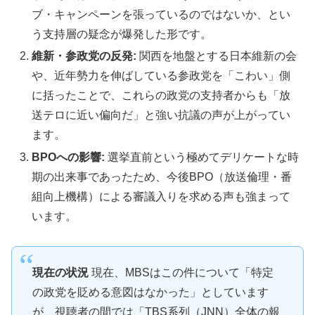
ブ・キャンペーンを張っているのではないか、とい
う支持層の疑念が爆発した形です。
維新・参政党の反発:
関西を地盤とする日本維新の会
や、近年勢力を伸ばしている参政党を「こわい」側
に括ったことで、これらの政党の支持者からも「放
送テロに近い偏向だ」と強い抗議の声が上がってい
ます。
BPOへの影響:
選挙直前という極めてデリケートな時
期の出来事であったため、今後BPO（放送倫理・番
組向上機構）による審議入りを求める声も強まって
います。
現在の状況
現在、MBSはこの件について「特定
の政党を貶める意図はなかった」としています
が、視聴者の間では「TBS系列（JNN）全体の報