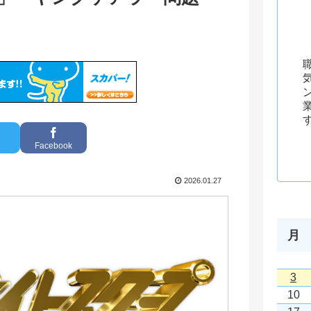
Facebook
2026.01.27
月
3
10