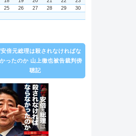
18
19
20
21
22
23
25
26
27
28
29
30
ぜ安倍元総理は殺されなければな
かったのか 山上徹也被告裁判傍
聴記