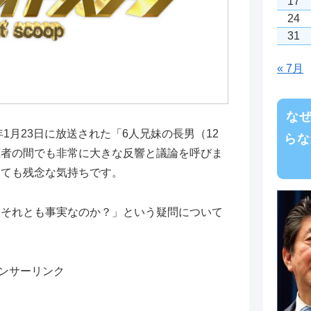
17
24
31
« 7月
な
年1月23日に放送された「6人兄妹の長男（12
らな
聴者の間でも非常に大きな反響と議論を呼びま
とても残念な気持ちです。
「それとも事実なのか？」という疑問について
ンサーリンク