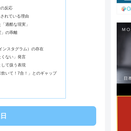
者の反応
」されている理由
た「過酷な現実」
実」の乖離
am（インスタグラム）の存在
たくない」発言
として扱う表現
米炊いて！7合！」とのギャップ
送日