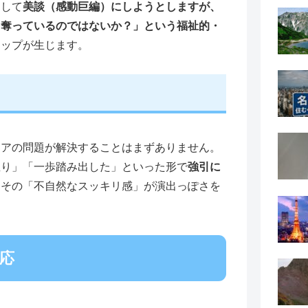
として
美談（感動巨編）にしようとしますが、
を奪っているのではないか？」という福祉的・
ャップが生じます。
ケアの問題が解決することはまずありません。
直り」「一歩踏み出した」といった形で
強引に
、その「不自然なスッキリ感」が演出っぽさを
応