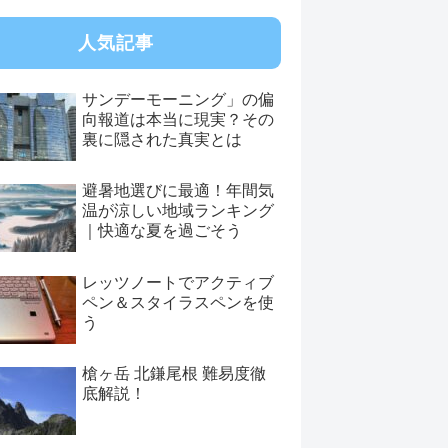
人気記事
サンデーモーニング」の偏
向報道は本当に現実？その
裏に隠された真実とは
避暑地選びに最適！年間気
温が涼しい地域ランキング
｜快適な夏を過ごそう
レッツノートでアクティブ
ペン＆スタイラスペンを使
う
槍ヶ岳 北鎌尾根 難易度徹
底解説！