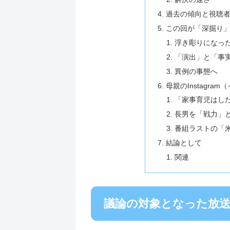
過去の傾向と視聴
この回が「深掘り
浮き彫りになっ
「演出」と「事
異例の事態へ
母親のInstagr
「家事育児はし
長男を「戦力」
番組ラストの「
結論として
関連
議論の対象となった放