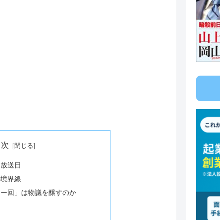
目次
た放送日
の境界線
ラー回」は物議を醸すのか