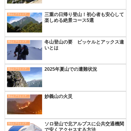
三重の日帰り登山！初心者も安心して
登山とアウトドア
楽しめる絶景コース5選
冬山登山の要 ピッケルとアックス違
登山とアウトドア
いとは
2025年夏山での遭難状況
登山とアウトドア
妙義山の火災
登山とアウトドア
ソロ登山で北アルプスに公共交通機関
登山とアウトドア
で安くアクセスする方法