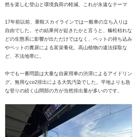
然を楽しむ登山と環境負荷の軽減、これが永遠なテーマ
17年前以前、乗鞍スカイラインでは一般車の立ち入りは
自由でした。その結果何が起きたかと言うと、榛松枯れな
どの生態系に影響が出ただけではなく、ペットの持ち込み
やペットの糞尿による富栄養化、高山植物の違法採取な
ど、不法地帯に。
中でも一番問題は大量な自家用車の渋滞によるアイドリン
グ。無用なco2排出による大気汚染でした。平地よりも急
な登りの続く山間部の方が当然排出量が多いのです。