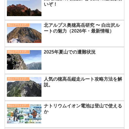
いぞ！
北アルプス奥穂高岳研究 〜 白出沢ル
登山とアウトドア
ートの魅力（2026年・最新情報）
2025年夏山での遭難状況
登山とアウトドア
人気の穂高岳縦走ルート攻略方法を解
登山とアウトドア
説。
ナトリウムイオン電池は登山で使える
登山とアウトドア
か