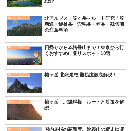
紹介
北アルプス・笠ヶ岳～ルート研究「笠
登山とアウトドア
新道・錫杖岳・穴毛谷・笠谷」残雪期
の注意事項
日帰りから本格登山まで！東京から行
登山とアウトドア
くおすすめ山登りスポット10選
槍ヶ岳 北鎌尾根 難易度徹底解説！
登山とアウトドア
槍ヶ岳 北鎌尾根 ルートと対策を解
登山とアウトドア
説
国内屈指の高難度、妙義山の縦走は凄
登山とアウトドア