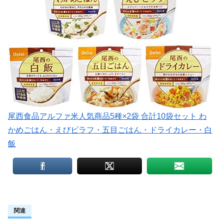
尾西食品アルファ米人気商品5種×2袋 合計10袋セット わ
かめごはん・えびピラフ・五目ごはん・ドライカレー・白
飯
関連