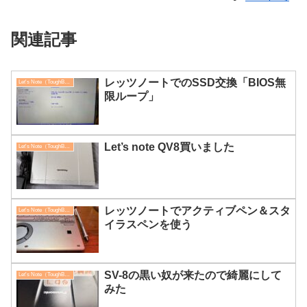
関連記事
レッツノートでのSSD交換「BIOS無
Let's Note（ToughBook）
限ループ」
Let’s note QV8買いました
Let's Note（ToughBook）
レッツノートでアクティブペン＆スタ
Let's Note（ToughBook）
イラスペンを使う
SV-8の黒い奴が来たので綺麗にして
Let's Note（ToughBook）
みた