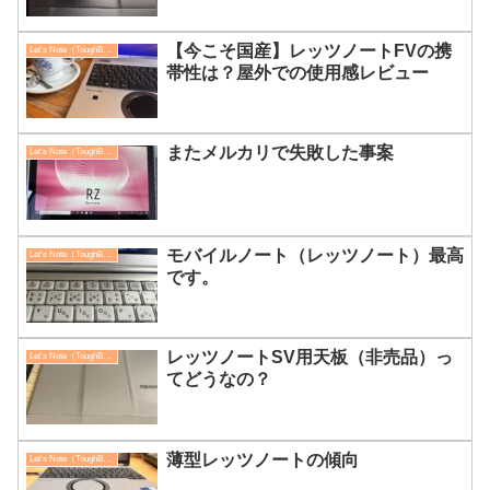
【今こそ国産】レッツノートFVの携
Let's Note（ToughBook）
帯性は？屋外での使用感レビュー
またメルカリで失敗した事案
Let's Note（ToughBook）
モバイルノート（レッツノート）最高
Let's Note（ToughBook）
です。
レッツノートSV用天板（非売品）っ
Let's Note（ToughBook）
てどうなの？
薄型レッツノートの傾向
Let's Note（ToughBook）