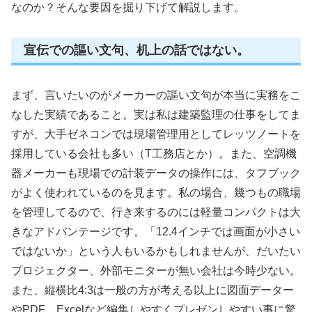
なのか？そんな要因を掘り下げて解説します。
宣伝での謳い文句、机上の話ではない。
まず、言いたいのがメーカーの謳い文句が本当に実務をこ
なした実績であること。実は私は建築監理の仕事をしてま
すが、大手ゼネコンでは現場管理用としてレッツノートを
採用している会社も多い（T工務店とか）。また、空調機
器メーカーも現場での計装データの操作には、タフブック
がよく使われているのを見ます。私の場合、幾つもの職場
を管理してるので、行き来するのには軽量コンパクトは大
きなアドバンテージです。「12.4インチでは画面が小さい
ではないか」という人もいるかもしれませんが、だいたい
プロジェクター、外部モニターが無い会社は今時少ない。
また、縦横比4:3は一般の方が考える以上に図面データー
やPDF、Excelなど編集しやすくプレゼンしやすい事に驚