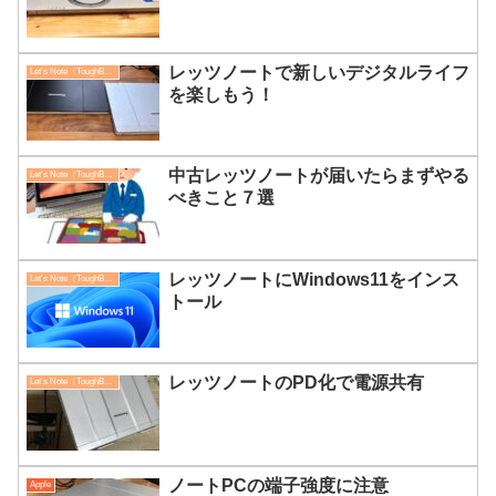
レッツノートで新しいデジタルライフ
Let's Note（ToughBook）
を楽しもう！
中古レッツノートが届いたらまずやる
Let's Note（ToughBook）
べきこと７選
レッツノートにWindows11をインス
Let's Note（ToughBook）
トール
レッツノートのPD化で電源共有
Let's Note（ToughBook）
ノートPCの端子強度に注意
Apple