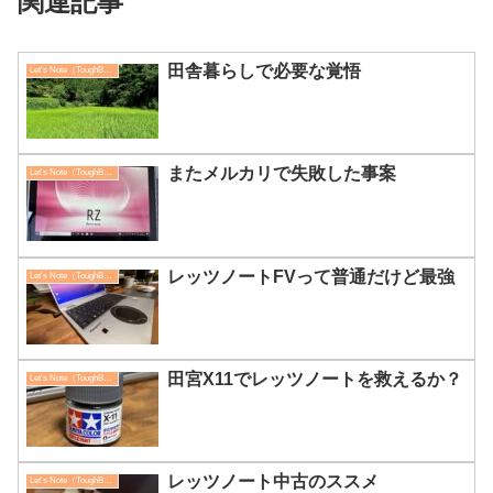
関連記事
田舎暮らしで必要な覚悟
Let's Note（ToughBook）
またメルカリで失敗した事案
Let's Note（ToughBook）
レッツノートFVって普通だけど最強
Let's Note（ToughBook）
田宮X11でレッツノートを救えるか？
Let's Note（ToughBook）
レッツノート中古のススメ
Let's Note（ToughBook）