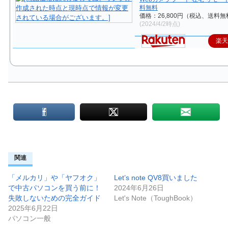
料無料
価格：26,800円（税込、送料無
(2024/4/2時点)
楽
関連
「メルカリ」や「ヤフオク」
Let’s note QV8買いました
で中古パソコンを買う前に！
2024年6月26日
失敗しないための完全ガイド
Let's Note（ToughBook）
2025年6月22日
パソコン一般