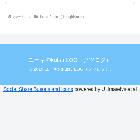
ホーム
Let's Note（ToughBook）
ユーキのkutsu LOG（クツログ）
© 2019 ユーキのkutsu LOG（クツログ）.
Social Share Buttons and Icons
powered by Ultimatelysocial