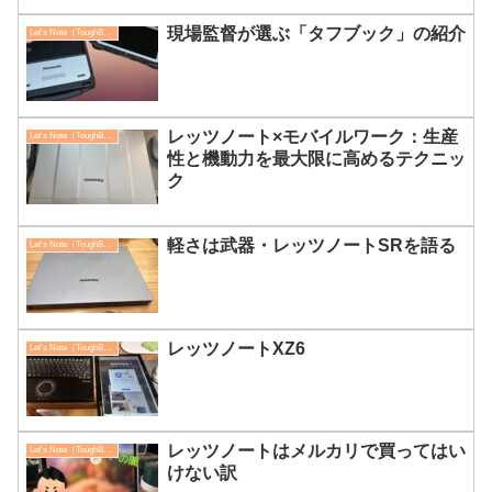
現場監督が選ぶ「タフブック」の紹介
Let's Note（ToughBook）
レッツノート×モバイルワーク：生産
Let's Note（ToughBook）
性と機動力を最大限に高めるテクニッ
ク
軽さは武器・レッツノートSRを語る
Let's Note（ToughBook）
レッツノートXZ6
Let's Note（ToughBook）
レッツノートはメルカリで買ってはい
Let's Note（ToughBook）
けない訳