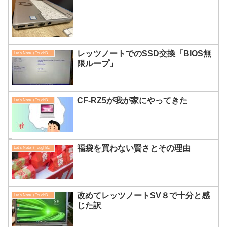
レッツノートでのSSD交換「BIOS無
Let's Note（ToughBook）
限ループ」
CF-RZ5が我が家にやってきた
Let's Note（ToughBook）
福袋を買わない賢さとその理由
Let's Note（ToughBook）
改めてレッツノートSV８で十分と感
Let's Note（ToughBook）
じた訳