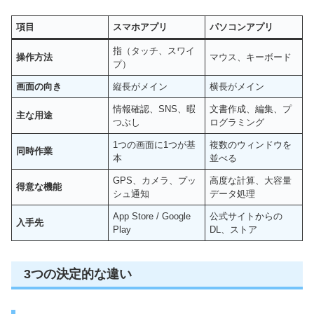
項目
スマホアプリ
パソコンアプリ
指（タッチ、スワイ
操作方法
マウス、キーボード
プ）
画面の向き
縦長がメイン
横長がメイン
情報確認、SNS、暇
文書作成、編集、プ
主な用途
つぶし
ログラミング
1つの画面に1つが基
複数のウィンドウを
同時作業
本
並べる
GPS、カメラ、プッ
高度な計算、大容量
得意な機能
シュ通知
データ処理
App Store / Google
公式サイトからの
入手先
Play
DL、ストア
3つの決定的な違い