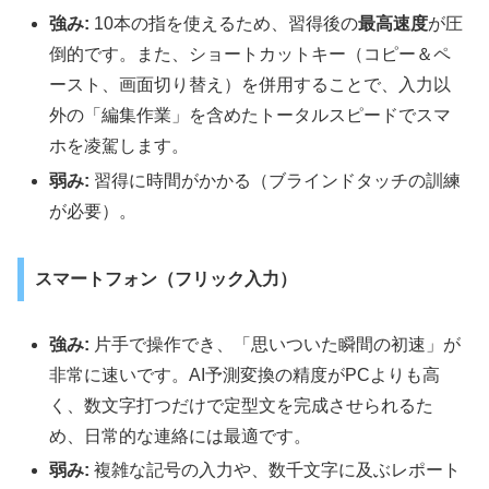
強み:
10本の指を使えるため、習得後の
最高速度
が圧
倒的です。また、ショートカットキー（コピー＆ペ
ースト、画面切り替え）を併用することで、入力以
外の「編集作業」を含めたトータルスピードでスマ
ホを凌駕します。
弱み:
習得に時間がかかる（ブラインドタッチの訓練
が必要）。
スマートフォン（フリック入力）
強み:
片手で操作でき、「思いついた瞬間の初速」が
非常に速いです。AI予測変換の精度がPCよりも高
く、数文字打つだけで定型文を完成させられるた
め、日常的な連絡には最適です。
弱み:
複雑な記号の入力や、数千文字に及ぶレポート