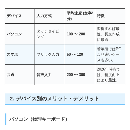
平均速度 (文字/
デバイス
入力方式
特徴
分)
習得すれば最
タッチタイピ
パソコン
100 〜 200
速。長文作成
ング
に最適。
若年層ではPC
スマホ
フリック入力
60 〜 120
より速いケー
スも多い。
2026年時点で
共通
音声入力
200 〜 300
は、精度向上
により
最速
。
2. デバイス別のメリット・デメリット
パソコン（物理キーボード）