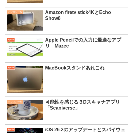
Amazon firetv stick4KとEcho
パソコン一般
Show8
Apple Pencilでの入力に最適なアプ
Apple
リ Mazec
MacBookスタンドあれこれ
Apple
可能性を感じる３Dスキャナアプリ
パソコン一般
「Scaniverse」
iOS 26.2のアップデートとスパイウェ
Apple