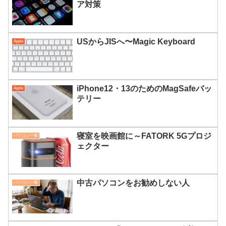
ア対策
USからJISへ〜Magic Keyboard
Apple
iPhone12・13のためのMagSafeバッ
Apple
テリー
寝室を映画館に～FATORK 5Gプロジ
パソコン一般
ェクター
中古パソコンをお勧めしない人
パソコン一般