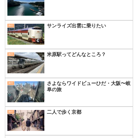
サンライズ出雲に乗りたい
旅行
米原駅ってどんなところ？
旅行
さよならワイドビューひだ・大阪〜岐
旅行
阜の旅
二人で歩く京都
旅行