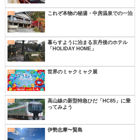
これぞ本物の秘湯・中房温泉での一泊
旅行
暮らすように泊まる京丹後のホテル
旅行
「HOLIDAY HOME」
世界のミャクミャク展
旅行
高山線の新型特急ひだ「HC85」に乗
旅行
ってみよう
伊勢志摩〜賢島
旅行