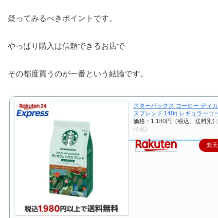
疑ってみるべきポイントです。
やっぱり購入は信頼できるお店で
その都度買うのが一番という結論です。
スターバックス コーヒー ディカ
スブレンド 140g レギュラーコ
価格：1,180円（税込、送料別)
時点)
楽