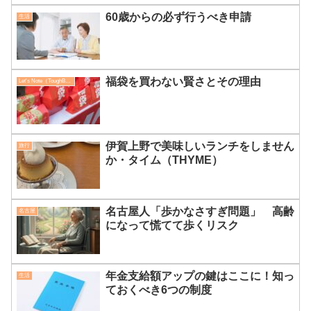
60歳からの必ず行うべき申請
生活
福袋を買わない賢さとその理由
Let's Note（ToughBook）
伊賀上野で美味しいランチをしません
旅行
か・タイム（THYME）
名古屋人「歩かなさすぎ問題」 高齢
名古屋
になって慌てて歩くリスク
年金支給額アップの鍵はここに！知っ
生活
ておくべき6つの制度