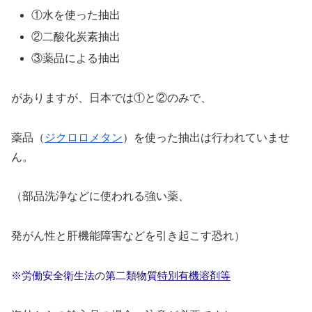
①水を使った抽出
②二酸化炭素抽出
③薬品による抽出
がありますが、日本では①と②のみで、
薬品（
ジクロロメタン
）を使った抽出は行われていませ
ん。
（部品洗浄などに使われる強い薬、
発がん性と肝機能障害などを引き起こす恐れ）
※労働安全衛生法
の
第二類物質
特別有機溶剤等