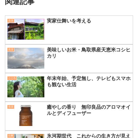
関連記事
実家仕舞いを考える
生活
美味しいお米・鳥取県産天恵米コシヒ
生活
カリ
年末年始、予定無し、テレビもスマホ
こころ
も観ない生活
癒やしの香り 無印良品のアロマオイ
生活
ルとディフューザー
氷河期世代 これからの生き方が見え
仕事