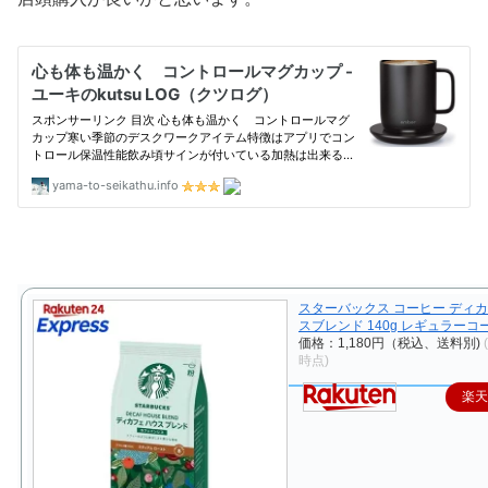
スターバックス コーヒー ディカ
スブレンド 140g レギュラーコ
価格：1,180円（税込、送料別)
時点)
楽