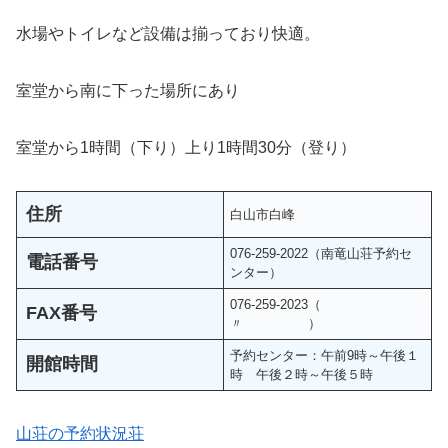
水場やトイレなど設備は揃っており快適。
室堂から南に下った場所にあり
室堂から1時間（下り）上り1時間30分（登り）
住所
白山市白峰
076-259-2022（南竜山荘予約セ
電話番号
ンター）
076-259-2023（
FAX番号
〃 ）
予約センター：午前9時～午後１
開館時間
時 午後２時～午後５時
山荘の予約状況荘