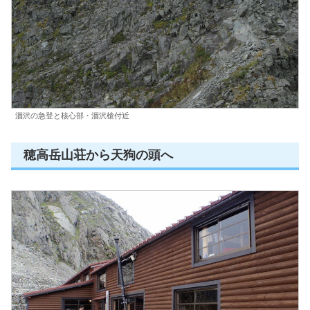
涸沢の急登と核心部・涸沢槍付近
穂高岳山荘から天狗の頭へ