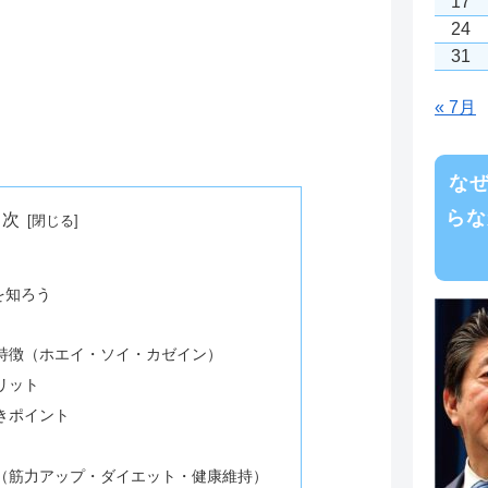
17
24
31
« 7月
な
らな
目次
を知ろう
特徴（ホエイ・ソイ・カゼイン）
リット
きポイント
（筋力アップ・ダイエット・健康維持）