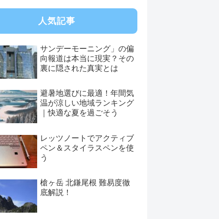
人気記事
サンデーモーニング」の偏
向報道は本当に現実？その
裏に隠された真実とは
避暑地選びに最適！年間気
温が涼しい地域ランキング
｜快適な夏を過ごそう
レッツノートでアクティブ
ペン＆スタイラスペンを使
う
槍ヶ岳 北鎌尾根 難易度徹
底解説！