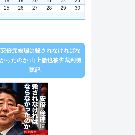
18
19
20
21
22
23
25
26
27
28
29
30
ぜ安倍元総理は殺されなければな
かったのか 山上徹也被告裁判傍
聴記