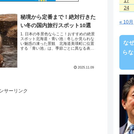
17
24
秘境から定番まで！絶対行きた
« 10月
い冬の国内旅行スポット10選
1. 日本の冬景色ならここ！おすすめの絶景
スポット北海道・青い池：冬しか見られな
な
い魅惑の凍った景観 北海道美瑛町に位置
する「青い池」は、季節ごとに異なる表情
らな
を見せる人気観光スポットです。特に冬
は、氷で覆われた池と雪景色が織りなす幻
想的な風景...
2025.11.09
ンサーリンク