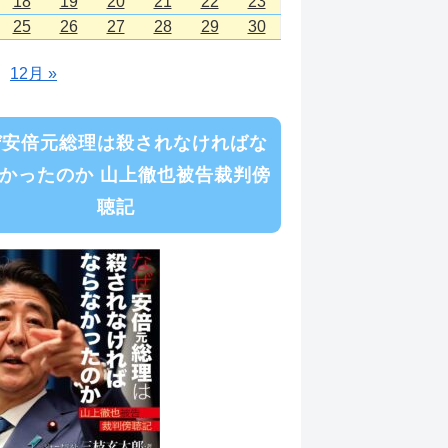
18
19
20
21
22
23
25
26
27
28
29
30
12月 »
ぜ安倍元総理は殺されなければな
かったのか 山上徹也被告裁判傍
聴記