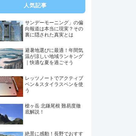
人気記事
サンデーモーニング」の偏
向報道は本当に現実？その
裏に隠された真実とは
避暑地選びに最適！年間気
温が涼しい地域ランキング
｜快適な夏を過ごそう
レッツノートでアクティブ
ペン＆スタイラスペンを使
う
槍ヶ岳 北鎌尾根 難易度徹
底解説！
絶景に感動！長野でおすす