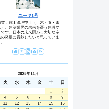
ユーキ1号
職業：施工管理技士（土木・管・電
気）。建築業界の未来を憂う建設マ
ンです。日本の未来関わる大切な産
業の発展に貢献したいと思っていま
す。
2025年11月
火
水
木
金
土
日
1
2
4
5
6
7
8
9
11
12
13
14
15
16