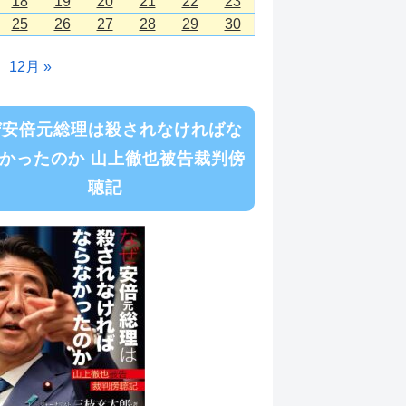
18
19
20
21
22
23
25
26
27
28
29
30
12月 »
ぜ安倍元総理は殺されなければな
かったのか 山上徹也被告裁判傍
聴記