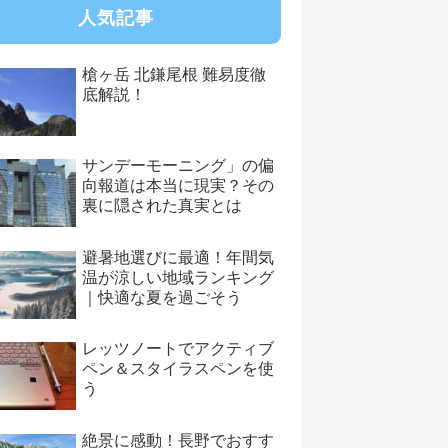
人気記事
槍ヶ岳 北鎌尾根 難易度徹
底解説！
サンデーモーニング」の偏
向報道は本当に現実？その
裏に隠された真実とは
避暑地選びに最適！年間気
温が涼しい地域ランキング
｜快適な夏を過ごそう
レッツノートでアクティブ
ペン＆スタイラスペンを使
う
絶景に感動！長野でおすす