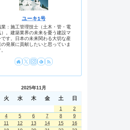
ユーキ1号
職業：施工管理技士（土木・管・電
気）。建築業界の未来を憂う建設マ
ンです。日本の未来関わる大切な産
業の発展に貢献したいと思っていま
す。
2025年11月
火
水
木
金
土
日
1
2
4
5
6
7
8
9
11
12
13
14
15
16