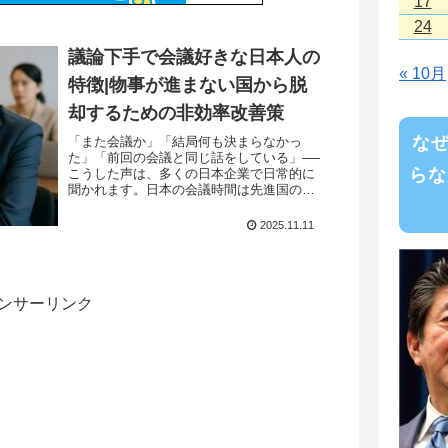
17
24
議論下手で会議好きな日本人の
« 10月
特徴|物事が進まない国から脱
却するための非効率改善策
な
「また会議か」「結局何も決まらなかっ
た」「前回の会議と同じ話をしている」──
らな
こうした声は、多くの日本企業で日常的に
聞かれます。日本の会議時間は先進国の中
でも長く、にもかかわらず意思決定のスピ
ードは遅いというデータが示す通り、会議
2025.11.11
の多さと物事...
ンサーリンク