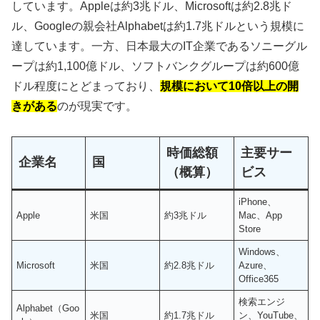
しています。Appleは約3兆ドル、Microsoftは約2.8兆ド
ル、Googleの親会社Alphabetは約1.7兆ドルという規模に
達しています。一方、日本最大のIT企業であるソニーグル
ープは約1,100億ドル、ソフトバンクグループは約600億
ドル程度にとどまっており、
規模において10倍以上の開
きがある
のが現実です。
時価総額
主要サー
企業名
国
（概算）
ビス
iPhone、
Apple
米国
約3兆ドル
Mac、App
Store
Windows、
Microsoft
米国
約2.8兆ドル
Azure、
Office365
検索エンジ
Alphabet（Goo
米国
約1.7兆ドル
ン、YouTube、