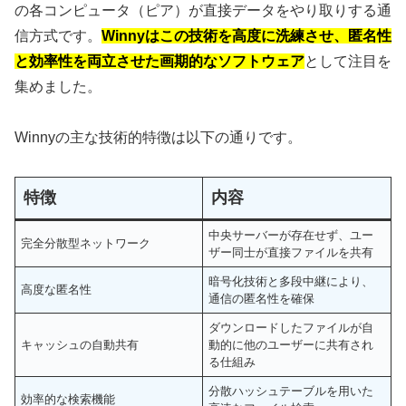
の各コンピュータ（ピア）が直接データをやり取りする通
信方式です。
Winnyはこの技術を高度に洗練させ、匿名性
と効率性を両立させた画期的なソフトウェア
として注目を
集めました。
Winnyの主な技術的特徴は以下の通りです。
特徴
内容
中央サーバーが存在せず、ユー
完全分散型ネットワーク
ザー同士が直接ファイルを共有
暗号化技術と多段中継により、
高度な匿名性
通信の匿名性を確保
ダウンロードしたファイルが自
キャッシュの自動共有
動的に他のユーザーに共有され
る仕組み
分散ハッシュテーブルを用いた
効率的な検索機能