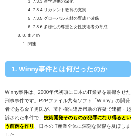
7.3.3 産学連携の深化
7.3.4 リカレント教育の充実
7.3.5 グローバル人材の育成と確保
7.3.6 多様性の尊重と女性技術者の育成
8. まとめ
関連
1. Winny事件とは何だったのか
Winny事件は、2000年代初頭に日本のIT業界を震撼させた
刑事事件です。P2Pファイル共有ソフト「Winny」の開発
者である金子勇氏が、著作権法違反幇助の容疑で逮捕・起
訴された事件で、
技術開発そのものが犯罪になり得るとい
う前例を作り
、日本のIT産業全体に深刻な影響を及ぼしま
した。