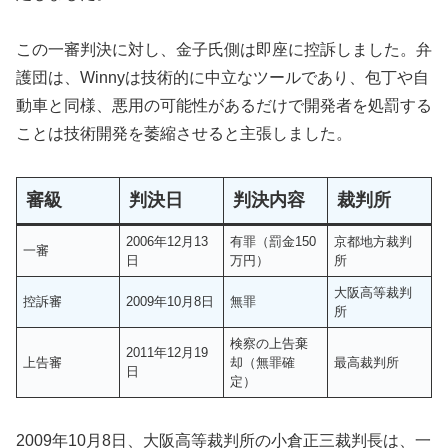
この一審判決に対し、金子氏側は即座に控訴しました。弁
護団は、Winnyは技術的に中立なツールであり、包丁や自
動車と同様、悪用の可能性があるだけで開発者を処罰する
ことは技術開発を萎縮させると主張しました。
審級
判決日
判決内容
裁判所
2006年12月13
有罪（罰金150
京都地方裁判
一審
日
万円）
所
大阪高等裁判
控訴審
2009年10月8日
無罪
所
検察の上告棄
2011年12月19
上告審
却（無罪確
最高裁判所
日
定）
2009年10月8日、大阪高等裁判所の小倉正三裁判長は、一