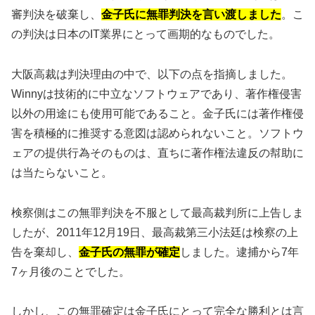
審判決を破棄し、
金子氏に無罪判決を言い渡しました
。こ
の判決は日本のIT業界にとって画期的なものでした。
大阪高裁は判決理由の中で、以下の点を指摘しました。
Winnyは技術的に中立なソフトウェアであり、著作権侵害
以外の用途にも使用可能であること。金子氏には著作権侵
害を積極的に推奨する意図は認められないこと。ソフトウ
ェアの提供行為そのものは、直ちに著作権法違反の幇助に
は当たらないこと。
検察側はこの無罪判決を不服として最高裁判所に上告しま
したが、2011年12月19日、最高裁第三小法廷は検察の上
告を棄却し、
金子氏の無罪が確定
しました。逮捕から7年
7ヶ月後のことでした。
しかし、この無罪確定は金子氏にとって完全な勝利とは言