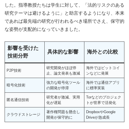
した。指導教授たちは学生に対して、「法的リスクのある
研究テーマは避けるように」と助言するようになり、本来
であれば最先端の研究が行われるべき場所でさえ、保守的
な姿勢が支配的になっていきました。
影響を受けた
具体的な影響
海外との比較
技術分野
研究開発がほぼ停
海外ではビットコイ
P2P技術
止、論文発表も激減
ンなどに発展
強力な暗号化ツール
海外では通信アプリ
暗号化技術
の開発が停滞
に標準実装
研究者が激減、実用
Torなどのプロジェク
匿名通信技術
化が遅延
トが世界で活発化
著作権問題を懸念し
DropboxやGoogle
クラウドストレージ
開発が保守的に
Driveが急成長