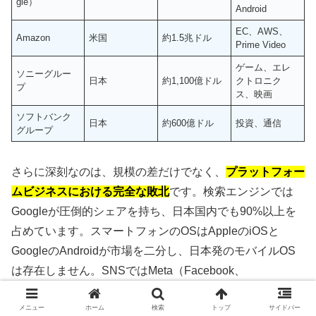
gle）
Android
EC、AWS、
Amazon
米国
約1.5兆ドル
Prime Video
ゲーム、エレ
ソニーグルー
日本
約1,100億ドル
クトロニク
プ
ス、映画
ソフトバンク
日本
約600億ドル
投資、通信
グループ
さらに深刻なのは、規模の差だけでなく、
プラットフォー
ムビジネスにおける完全な敗北
です。検索エンジンでは
Googleが圧倒的シェアを持ち、日本国内でも90%以上を
占めています。スマートフォンのOSはAppleのiOSと
GoogleのAndroidが市場を二分し、日本発のモバイルOS
は存在しません。SNSではMeta（Facebook、
Instagram）、X（旧Twitter）が主流であり、動画配信では
メニュー
ホーム
検索
トップ
サイドバー
YouTubeが支配的地位を確立しています。