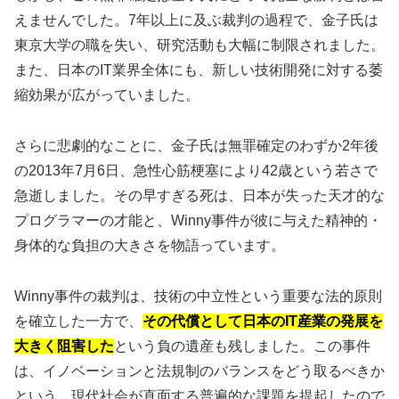
えませんでした。7年以上に及ぶ裁判の過程で、金子氏は
東京大学の職を失い、研究活動も大幅に制限されました。
また、日本のIT業界全体にも、新しい技術開発に対する萎
縮効果が広がっていました。
さらに悲劇的なことに、金子氏は無罪確定のわずか2年後
の2013年7月6日、急性心筋梗塞により42歳という若さで
急逝しました。その早すぎる死は、日本が失った天才的な
プログラマーの才能と、Winny事件が彼に与えた精神的・
身体的な負担の大きさを物語っています。
Winny事件の裁判は、技術の中立性という重要な法的原則
を確立した一方で、
その代償として日本のIT産業の発展を
大きく阻害した
という負の遺産も残しました。この事件
は、イノベーションと法規制のバランスをどう取るべきか
という、現代社会が直面する普遍的な課題を提起したので