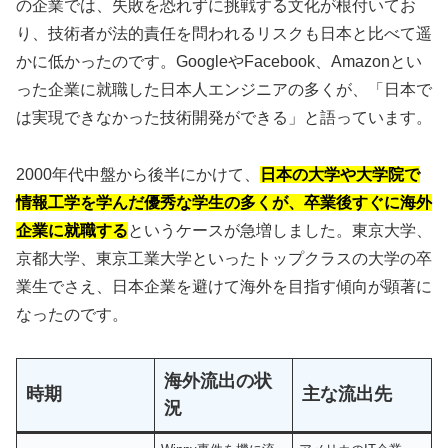
の企業では、失敗を恐れずに挑戦する文化が根付いてお
り、技術者が法的責任を問われるリスクも日本と比べて遥
かに低かったのです。GoogleやFacebook、Amazonとい
った企業に就職した日本人エンジニアの多くが、「日本で
は実現できなかった技術開発ができる」と語っています。
2000年代中盤から後半にかけて、
日本の大学や大学院で
情報工学を学んだ優秀な学生の多くが、卒業後すぐに海外
企業に就職する
というケースが急増しました。東京大学、
京都大学、東京工業大学といったトップクラスの大学の卒
業生でさえ、日本企業を避けて海外を目指す傾向が顕著に
なったのです。
海外流出の状
時期
主な流出先
況