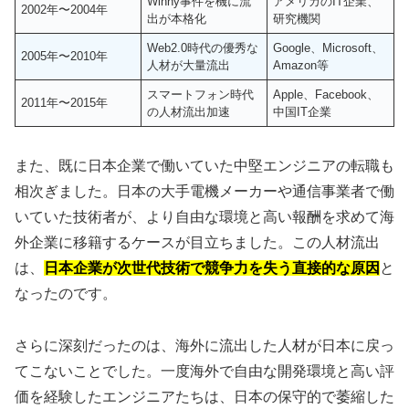
Winny事件を機に流
アメリカのIT企業、
2002年〜2004年
出が本格化
研究機関
Web2.0時代の優秀な
Google、Microsoft、
2005年〜2010年
人材が大量流出
Amazon等
スマートフォン時代
Apple、Facebook、
2011年〜2015年
の人材流出加速
中国IT企業
また、既に日本企業で働いていた中堅エンジニアの転職も
相次ぎました。日本の大手電機メーカーや通信事業者で働
いていた技術者が、より自由な環境と高い報酬を求めて海
外企業に移籍するケースが目立ちました。この人材流出
は、
日本企業が次世代技術で競争力を失う直接的な原因
と
なったのです。
さらに深刻だったのは、海外に流出した人材が日本に戻っ
てこないことでした。一度海外で自由な開発環境と高い評
価を経験したエンジニアたちは、日本の保守的で萎縮した