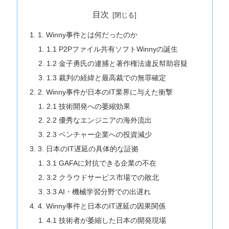
目次
1. Winny事件とは何だったのか
1.1 P2Pファイル共有ソフトWinnyの誕生
1.2 金子勇氏の逮捕と著作権法違反幇助容疑
1.3 裁判の経緯と最高裁での無罪確定
2. Winny事件が日本のIT業界に与えた衝撃
2.1 技術開発への萎縮効果
2.2 優秀なエンジニアの海外流出
2.3 ベンチャー企業への投資減少
3. 日本のIT遅延の具体的な証拠
3.1 GAFAに対抗できる企業の不在
3.2 クラウドサービス市場での敗北
3.3 AI・機械学習分野での出遅れ
4. Winny事件と日本のIT遅延の因果関係
4.1 技術者が萎縮した日本の開発現場