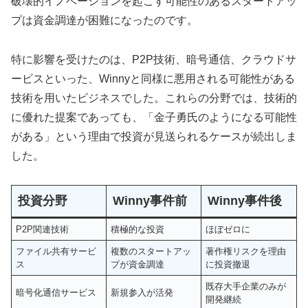
破壊的イノベーションを起こす可能性のあるスタートアッ
プは資金調達が困難になったのです。
特に影響を受けたのは、P2P技術、暗号通信、クラウドサ
ービスといった、Winnyと同様に悪用される可能性がある
技術を用いたビジネスでした。これらの分野では、技術的
に優れた提案であっても、「金子勇氏のようになる可能性
がある」という理由で投資が見送られるケースが続出しま
した。
投資分野
Winny事件前
Winny事件後
P2P関連技術
積極的な投資
ほぼゼロに
ファイル共有サービ
複数のスタートアッ
著作権リスクを理由
ス
プが資金調達
に投資撤退
既存大手企業のみが
暗号化通信サービス
新規参入が活発
開発継続