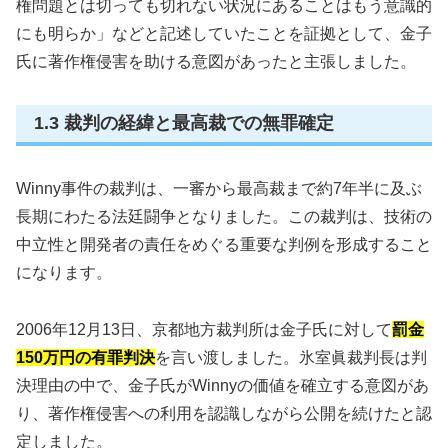
権問題とは切っても切れない状況にあることはもう意識的
にも明らか」などと記述していたことを証拠として、金子
氏に著作権侵害を助ける意図があったと主張しました。
1.3 裁判の経緯と最高裁での無罪確定
Winny事件の裁判は、一審から最高裁まで約7年半に及ぶ
長期にわたる法廷闘争となりました。この裁判は、技術の
中立性と開発者の責任をめぐる重要な判例を形成すること
になります。
2006年12月13日、京都地方裁判所は金子氏に対して
罰金
150万円の有罪判決
を言い渡しました。氷室眞裁判長は判
決理由の中で、金子氏がWinnyの価値を確立する意図があ
り、著作権侵害への利用を認識しながら公開を続けたと認
定しました。