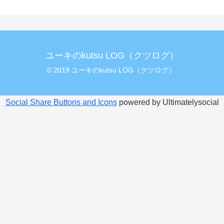
ユーキのkutsu LOG（クツログ）
© 2019 ユーキのkutsu LOG（クツログ）.
Social Share Buttons and Icons
powered by Ultimatelysocial