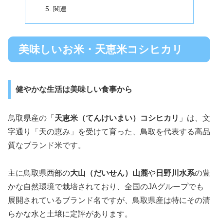
関連
美味しいお米・天恵米コシヒカリ
健やかな生活は美味しい食事から
鳥取県産の「
天恵米（てんけいまい）コシヒカリ
」は、文
字通り「天の恵み」を受けて育った、鳥取を代表する高品
質なブランド米です。
主に鳥取県西部の
大山（だいせん）山麓
や
日野川水系
の豊
かな自然環境で栽培されており、全国のJAグループでも
展開されているブランド名ですが、鳥取県産は特にその清
らかな水と土壌に定評があります。