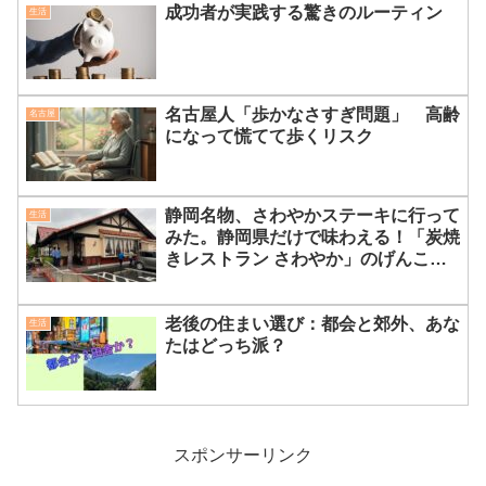
成功者が実践する驚きのルーティン
生活
名古屋人「歩かなさすぎ問題」 高齢
名古屋
になって慌てて歩くリスク
静岡名物、さわやかステーキに行って
生活
みた。静岡県だけで味わえる！「炭焼
きレストラン さわやか」のげんこつ
ハンバーグが絶品すぎる理由
老後の住まい選び：都会と郊外、あな
生活
たはどっち派？
スポンサーリンク