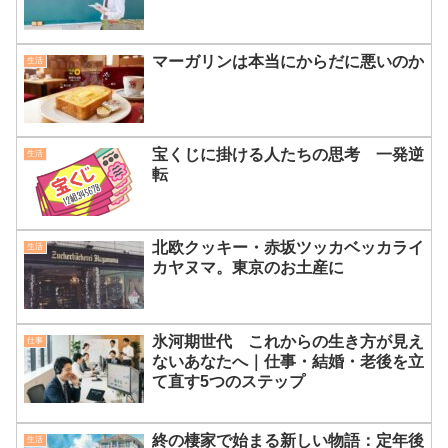
マーガリンは本当にからだに悪いのか
生活
宝くじに掛ける人たちの思考 一発逆
生活
転
北欧クッキー・赤坂ツッカベッカライ
生活
カヤヌマ。東京のお土産に
氷河期世代 これからの生き方が見え
仕事
ないあなたへ｜仕事・結婚・老後を立
て直す5つのステップ
終の棲家で始まる新しい物語：定年後
生活