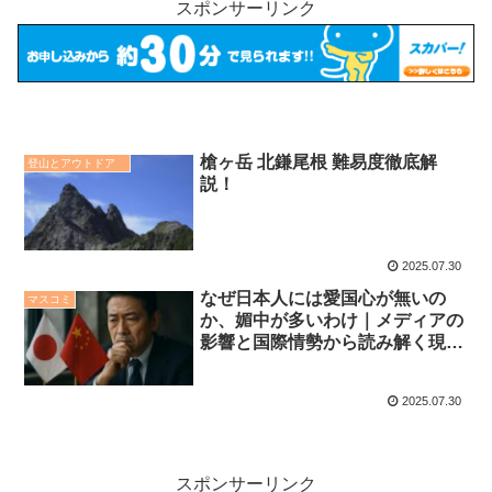
スポンサーリンク
槍ヶ岳 北鎌尾根 難易度徹底解
登山とアウトドア
説！
2025.07.30
なぜ日本人には愛国心が無いの
マスコミ
か、媚中が多いわけ｜メディアの
影響と国際情勢から読み解く現代
日本
2025.07.30
スポンサーリンク