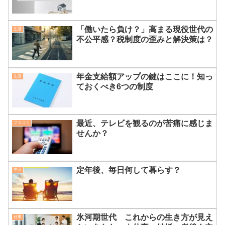
「働いたら負け？」高まる現役世代の
生活
不公平感？税制度の歪みと解決策は？
年金支給額アップの鍵はここに！知っ
生活
ておくべき6つの制度
最近、テレビを観るのが苦痛に感じま
マスコミ
せんか？
定年後、毎日何して暮らす？
生活
氷河期世代 これからの生き方が見え
仕事