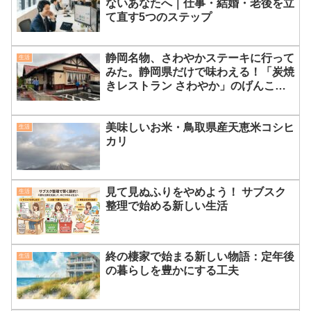
ないあなたへ｜仕事・結婚・老後を立
て直す5つのステップ
静岡名物、さわやかステーキに行って
生活
みた。静岡県だけで味わえる！「炭焼
きレストラン さわやか」のげんこつ
ハンバーグが絶品すぎる理由
美味しいお米・鳥取県産天恵米コシヒ
生活
カリ
見て見ぬふりをやめよう！ サブスク
生活
整理で始める新しい生活
終の棲家で始まる新しい物語：定年後
生活
の暮らしを豊かにする工夫