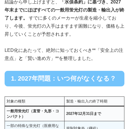
結論から申し上げますと、
「水俣条約」に基づき、2027
年末までにほぼすべての一般用蛍光灯の製造・輸出入が終
了します。
すでに多くのメーカーが生産を縮小してお
り、今後、蛍光灯の入手はますます困難になり、価格も上
昇していくことが予想されます。
LED化にあたって、絶対に知っておくべき**「安全上の注
意点」
と
「賢い進め方」**を整理しました。
1. 2027年問題：いつ何がなくなる？
対象の種類
製造・輸出入の終了時期
一般用蛍光灯（直管・丸形・コ
2027年12月31日まで
ンパクト）
一部の特殊な蛍光灯（医療用な
規制対象外（継続）