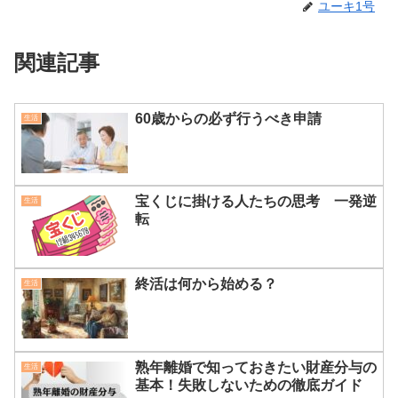
ユーキ1号
関連記事
60歳からの必ず行うべき申請
生活
宝くじに掛ける人たちの思考 一発逆
生活
転
終活は何から始める？
生活
熟年離婚で知っておきたい財産分与の
生活
基本！失敗しないための徹底ガイド