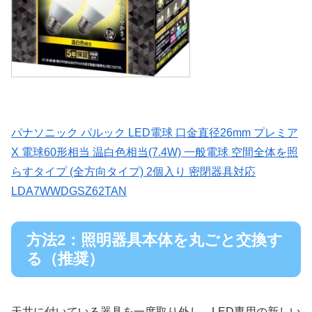
パナソニック パルック LED電球 口金直径26mm プレミア
X 電球60形相当 温白色相当(7.4W) 一般電球 空間全体を照
らすタイプ (全方向タイプ) 2個入り 密閉器具対応
LDA7WWDGSZ62TAN
方法2：照明器具本体を丸ごと交換す
る（推奨）
天井に付いている器具を一度取り外し、LED専用の新しい