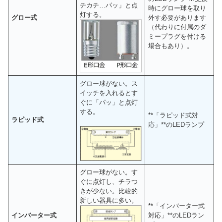
チカチ…パッ」と点
時にグロー球を取り
灯する。
グロー式
外す必要があります
（代わりに付属のダ
ミープラグを付ける
場合もあり）。
グロー球がない。ス
イッチを入れるとす
ぐに「パッ」と点灯
する。
**「ラピッド式対
ラピッド式
応」**のLEDランプ
グロー球がない。す
ぐに点灯し、チラつ
きが少ない。比較的
新しい器具に多い。
**「インバーター式
インバーター式
対応」**のLEDラン