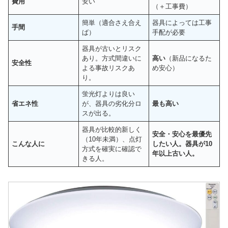
費用
安い
（＋工事費）
簡単（適合さえ合え
器具によっては工事
手間
ば）
手配が必要
器具が古いとリスク
あり。方式間違いに
高い
（新品になるた
安全性
よる事故リスクあ
め安心）
り。
蛍光灯よりは良い
省エネ性
が、器具の劣化分ロ
最も高い
スが出る。
器具が比較的新しく
安全・安心を最優先
（10年未満）、点灯
こんな人に
したい人。器具が10
方式を確実に確認で
年以上古い人。
きる人。