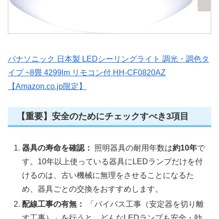
パナソニック 日本製 LEDシーリングライト 調光・調色タ
イプ ~8畳 4299lm リモコン付 HH-CF0820AZ
【Amazon.co.jp限定】
【重要】安全のためにチェックすべき3項目
器具の寿命を確認：
照明器具の耐用年数は
約10年
で
す。10年以上使っている器具にLEDランプだけを付
けるのは、古い機械に無理をさせることになるた
め、器具ごとの交換をおすすめします。
配線工事の有無：
「バイパス工事（安定器を切り離
す工事）」を行うと、どんなLEDランプも安全・効