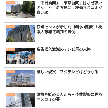
「中日新聞」「東京新聞」はなぜ強い
マスコミ
のか ～ 名古屋に「左傾マスコミが
多い訳」
渡邊センスが示した“勝利の流儀”！松
マスコミ
本人志報道裁判の裏側
広告収入激減のテレビ局の末路
マスコミ
厳しい現実、フジテレビはどうなる
マスコミ
国益を貶める人たち～小林製薬に見る
マスコミ
マスコミの罪