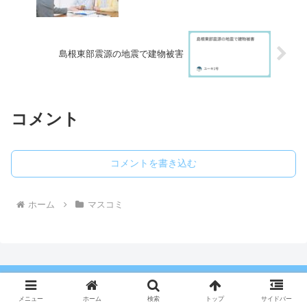
島根東部震源の地震で建物被害
コメント
コメントを書き込む
ホーム
マスコミ
ユーキのkutsu LOG（クツログ）
メニュー
ホーム
検索
トップ
サイドバー