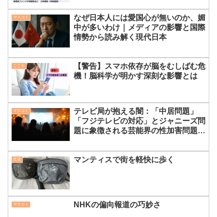
なぜ日本人には愛国心が無いのか、媚
マスコミ
中が多いわけ｜メディアの影響と国際
情勢から読み解く現代日本
【警告】スマホ依存が脳をむしばむ危
こころ
機！脳科学が明かす深刻な影響とは
テレビ局が抱える闇：「中居問題」
マスコミ
「フジテレビの対応」とジャニーズ問
題に象徴される芸能界の性加害問題、
被害者を守るために知るべきこと
マンティスで街を軽快に歩く
生活
NHKの偏向報道の巧妙さ
マスコミ