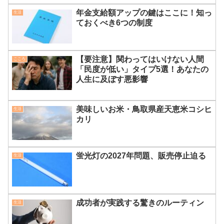
年金支給額アップの鍵はここに！知っ
生活
ておくべき6つの制度
【要注意】関わってはいけない人間
こころ
「民度が低い」タイプ5選！あなたの
人生に及ぼす悪影響
美味しいお米・鳥取県産天恵米コシヒ
生活
カリ
蛍光灯の2027年問題、販売停止迫る
生活
成功者が実践する驚きのルーティン
生活