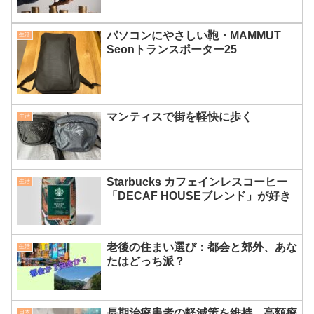
パソコンにやさしい鞄・MAMMUT
生活
Seonトランスポーター25
マンティスで街を軽快に歩く
生活
Starbucks カフェインレスコーヒー
生活
「DECAF HOUSEブレンド」が好き
老後の住まい選び：都会と郊外、あな
生活
たはどっち派？
長期治療患者の軽減策を維持 高額療
日本